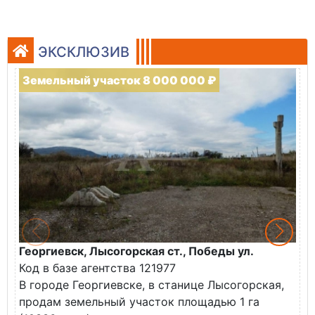
ЭКСКЛЮЗИВ
Земельный участок 8 000 000 ₽
Георгиевск, Лысогорская ст., Победы ул.
М
Код в базе агентства 121977
О
В городе Георгиевске, в станице Лысогорская,
в
продам земельный участок площадью 1 га
У