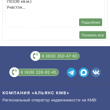
(10336 кв.м.)
с
Участок...
Подробнее
Показать все
8 (800) 350-47-60
8 (928) 326-92-45
КОМПАНИЯ «АЛЬЯНС КМВ»
Региональный оператор недвижимости на КМВ: