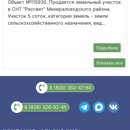
Объект №115930. Продается земельный участок
П
в СНТ "Рассвет" Минераловодского района.
П
Участок 5 соток, категория земель - земли
с
сельскохозяйственного назначения, вид...
Подробнее
Показать все
8 (800) 350-47-60
8 (928) 326-92-45