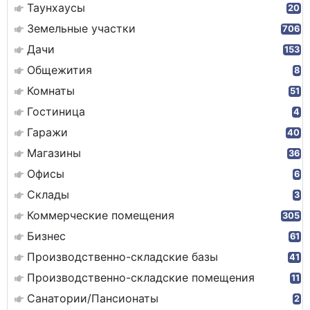
Таунхаусы
20
Земельные участки
706
Дачи
153
Общежития
8
Комнаты
51
Гостиница
4
Гаражи
40
Магазины
36
Офисы
6
Склады
3
Коммерческие помещения
305
Бизнес
61
Производственно-складские базы
41
Производственно-складские помещения
11
Санатории/Пансионаты
2