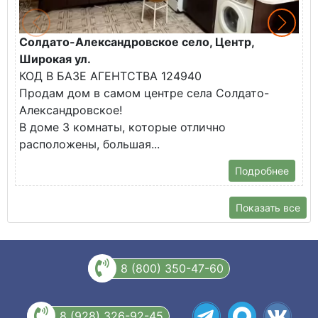
Солдато-Александровское село, Центр,
Г
Широкая ул.
К
КОД В БАЗЕ АГЕНТСТВА 124940
В
Продам дом в самом центре села Солдато-
Ц
Александровское!
П
В доме 3 комнаты, которые отлично
расположены, большая...
Подробнее
Показать все
8 (800) 350-47-60
8 (928) 326-92-45