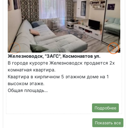
Железноводск, "ЗАГС", Космонавтов ул.
М
В городе курорте Железноводск продается 2х
у
комнатная квартира.
О
Квартира в кирпичном 5 этажном доме на 1
н
высоком этаже.
М
Общая площадь...
Д
П
Подробнее
Показать все