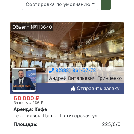
Сортировка по умолчанию
1
Объект №113640
8(988) 861-57-78
Андрей Витальевич Гринченко
Отправить заявку
60 000 ₽
За кв. м.: 266 ₽
Аренда: Кафе
Георгиевск, Центр, Пятигорская ул.
Площадь:
225/0/0