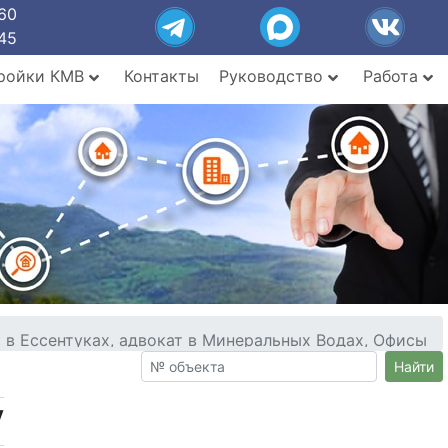
60
45
ройки КМВ
Контакты
Руководство
Работа
в Ессентуках, адвокат в Минеральных Водах, Офисы
Найти
у