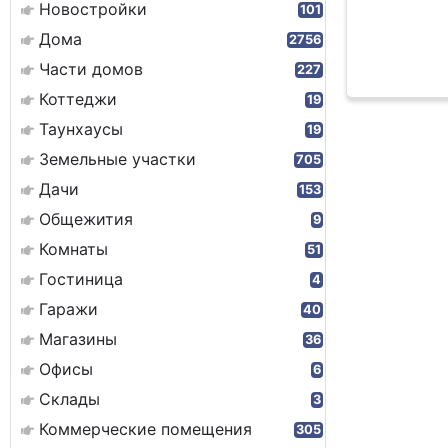
Новостройки
101
Дома
2756
Части домов
227
Коттеджи
19
Таунхаусы
19
Земельные участки
705
Дачи
153
Общежития
9
Комнаты
51
Гостиница
4
Гаражи
40
Магазины
36
Офисы
6
Склады
3
Коммерческие помещения
305