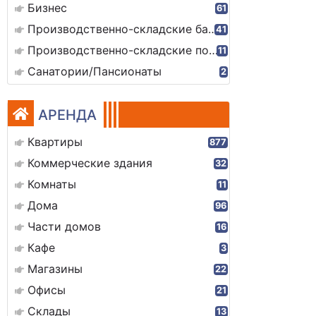
Бизнес
61
Производственно-складские базы
41
Производственно-складские помещения
11
Санатории/Пансионаты
2
АРЕНДА
Квартиры
877
Коммерческие здания
32
Комнаты
11
Дома
96
Части домов
16
Кафе
3
Магазины
22
Офисы
21
Склады
13