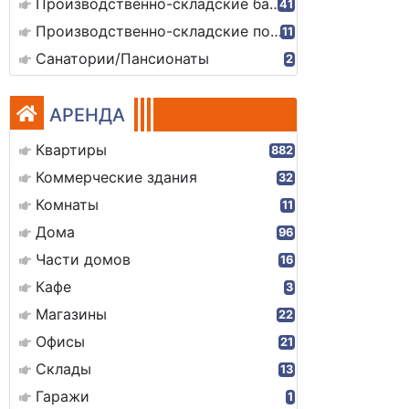
Производственно-складские базы
41
Производственно-складские помещения
11
Санатории/Пансионаты
2
АРЕНДА
Квартиры
882
Коммерческие здания
32
Комнаты
11
Дома
96
Части домов
16
Кафе
3
Магазины
22
Офисы
21
Склады
13
Гаражи
1