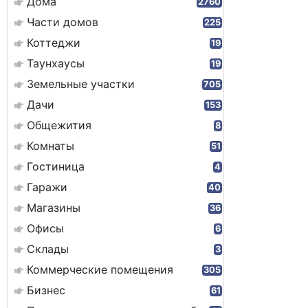
Дома
2760
Части домов
225
Коттеджи
19
Таунхаусы
19
Земельные участки
705
Дачи
153
Общежития
8
Комнаты
51
Гостиница
4
Гаражи
40
Магазины
36
Офисы
6
Склады
3
Коммерческие помещения
305
Бизнес
61