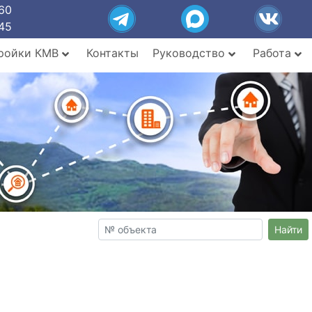
60
45
ройки КМВ
Контакты
Руководство
Работа
Найти