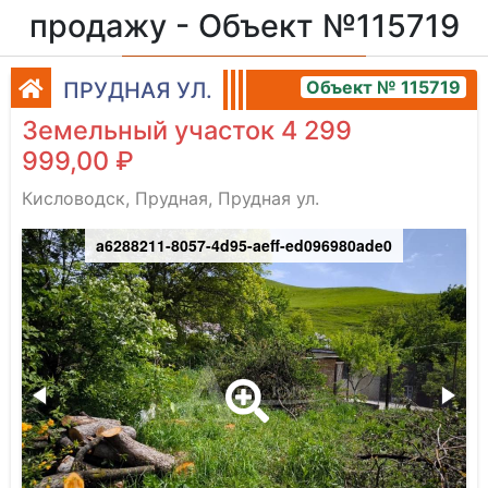
продажу - Объект №115719
Объект № 115719
ПРУДНАЯ УЛ.
Земельный участок 4 299
999,00 ₽
Кисловодск, Прудная, Прудная ул.
a6288211-8057-4d95-aeff-ed096980ade0