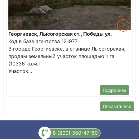
Георгиевск, Лысогорская ст., Победы ул.
М
Код в базе агентства 121977
О
В городе Георгиевске, в станице Лысогорская,
в
продам земельный участок площадью 1 га
У
(10336 кв.м.)
с
Участок...
Подробнее
Показать все
8 (800) 350-47-60