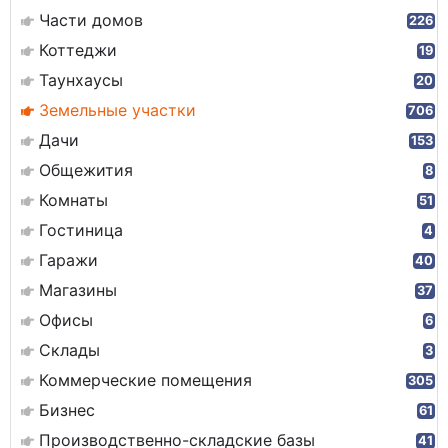
Части домов
226
Коттеджи
19
Таунхаусы
20
Земельные участки
706
Дачи
153
Общежития
8
Комнаты
51
Гостиница
4
Гаражи
40
Магазины
37
Офисы
6
Склады
3
Коммерческие помещения
305
Бизнес
61
Производственно-складские базы
41