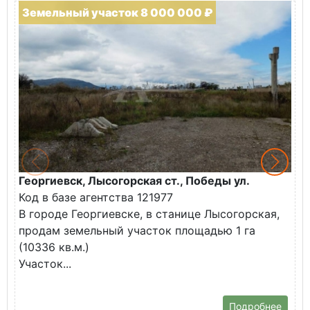
Земельный участок 8 000 000 ₽
Георгиевск, Лысогорская ст., Победы ул.
М
Код в базе агентства 121977
О
В городе Георгиевске, в станице Лысогорская,
в
продам земельный участок площадью 1 га
У
(10336 кв.м.)
с
Участок...
Подробнее