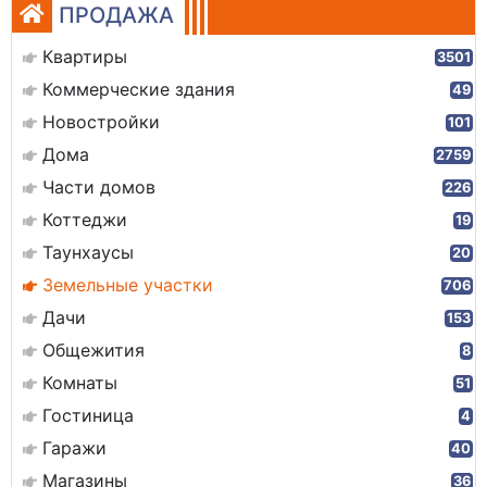
ПРОДАЖА
Квартиры
3501
Коммерческие здания
49
Новостройки
101
Дома
2759
Части домов
226
Коттеджи
19
Таунхаусы
20
Земельные участки
706
Дачи
153
Общежития
8
Комнаты
51
Гостиница
4
Гаражи
40
Магазины
36