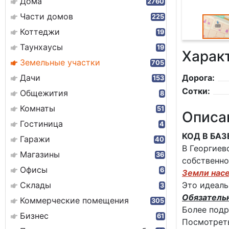
Дома
2760
Части домов
225
Коттеджи
19
Таунхаусы
19
Харак
Земельные участки
705
Дачи
Дорога:
153
Сотки:
Общежития
8
Комнаты
51
Описа
Гостиница
4
КОД В БАЗ
Гаражи
40
В Георгиев
Магазины
36
собственно
Офисы
6
Земли насе
Склады
Это идеаль
3
Обязатель
Коммерческие помещения
305
Более подр
Бизнес
61
Посмотреть