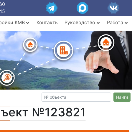
60
45
ройки КМВ
Контакты
Руководство
Работа
Найти
бъект №123821