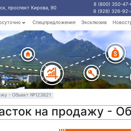
8 (800) 350-47-
рск, проспект Кирова, 90
8 (928) 326-92-
осуточно
Спецпредложения
Эксклюзив
Новост
ажу - Объект №123821
асток на продажу - О