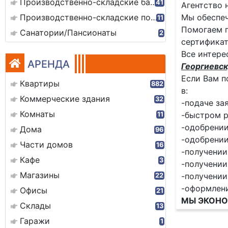
Производственно-складские базы
41
Агентство 
Производственно-складские помещения
Мы обеспеч
11
Помогаем п
Санатории/Пансионаты
2
сертификат
Все интере
АРЕНДА
Георгиевск
Если Вам п
Квартиры
882
в:
Коммерческие здания
32
-подаче за
Комнаты
-быстром р
11
-одобрении
Дома
96
-одобрении
Части домов
16
-получении
Кафе
3
-получении
Магазины
-получении
22
-оформлен
Офисы
21
МЫ ЭКОНО
Склады
13
Гаражи
1