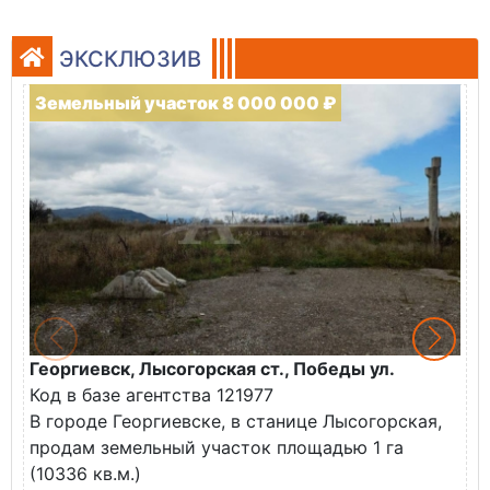
ЭКСКЛЮЗИВ
Земельный участок 8 000 000 ₽
Георгиевск, Лысогорская ст., Победы ул.
М
Код в базе агентства 121977
О
В городе Георгиевске, в станице Лысогорская,
в
продам земельный участок площадью 1 га
У
(10336 кв.м.)
с