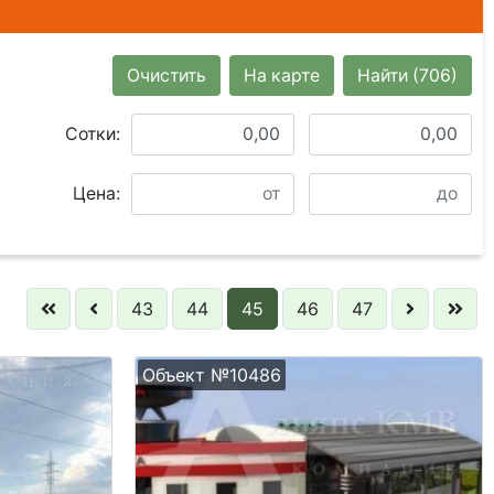
Очистить
На карте
Найти
(706)
Сотки:
Цена:
43
44
45
46
47
Объект №10486