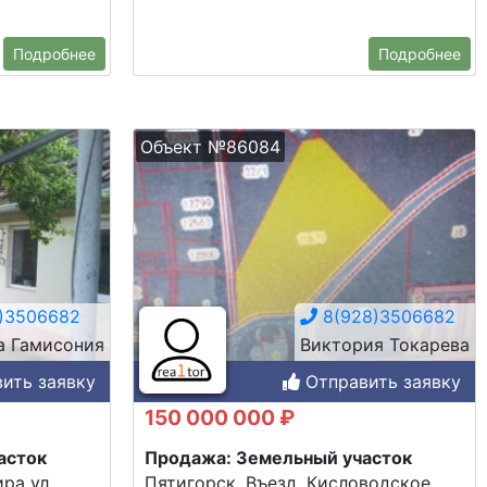
Подробнее
Подробнее
Объект №86084
)3506682
8(928)3506682
 Гамисония
Виктория Токарева
ить заявку
Отправить заявку
150 000 000 ₽
асток
Продажа: Земельный участок
ра ул.
Пятигорск, Въезд, Кисловодское