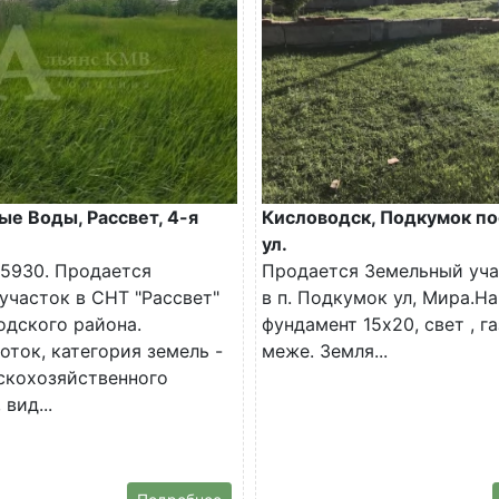
е Воды, Рассвет, 4-я
Кисловодск, Подкумок по
ул.
5930. Продается
Продается Земельный уча
участок в СНТ "Рассвет"
в п. Подкумок ул, Мира.На
дского района.
фундамент 15х20, свет , га
оток, категория земель -
меже. Земля...
скохозяйственного
 вид...