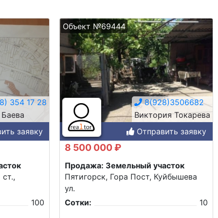
Объект №69444
8) 354 17 28
8(928)3506682
 Баева
Виктория Токарева
ить заявку
Отправить заявку
8 500 000 ₽
асток
Продажа: Земельный участок
ст.,
Пятигорск, Гора Пост, Куйбышева
ул.
100
Сотки:
10