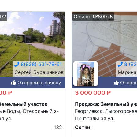
192
Объект №80975
8(928) 631-78-61
8 (92
Сергей Бурашников
Марина
Отправить заявку
Отправ
00 ₽
3 000 000 ₽
Земельный участок
Продажа: Земельный уч
ые Воды, Стекольный з-
Георгиевск, Лысогорская 
я ул.
Центральная ул.
132
Сотки: