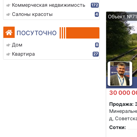
Коммерческая недвижимость
172
Салоны красоты
4
Объект №7
ПОСУТОЧНО
Дом
8
Квартира
27
30 000 0
Продажа: 
Минеральн
д, Советска
Сотки: