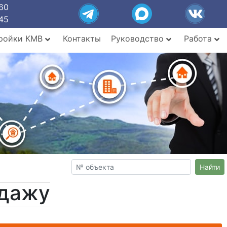
60
45
ройки КМВ
Контакты
Руководство
Работа
Найти
одажу