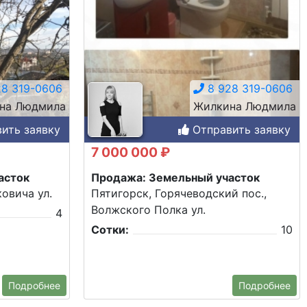
8 319-0606
8 928 319-0606
на Людмила
Жилкина Людмила
ить заявку
Отправить заявку
7 000 000 ₽
асток
Продажа: Земельный участок
овича ул.
Пятигорск, Горячеводский пос.,
Волжского Полка ул.
4
Сотки:
10
Подробнее
Подробнее