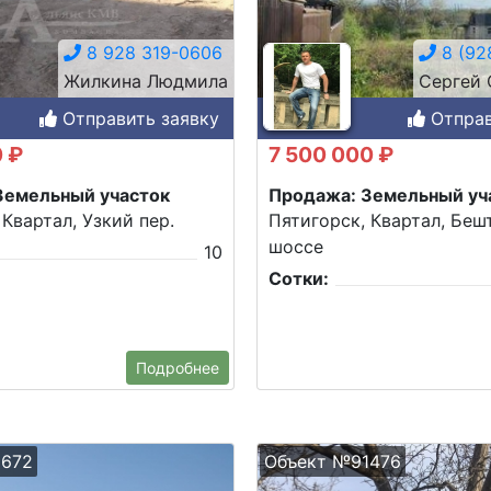
8 928 319-0606
8 (92
Жилкина Людмила
Сергей 
Отправить заявку
Отправ
0 ₽
7 500 000 ₽
Земельный участок
Продажа: Земельный уч
 Квартал, Узкий пер.
Пятигорск, Квартал, Беш
шоссе
10
Сотки:
Подробнее
1672
Объект №91476