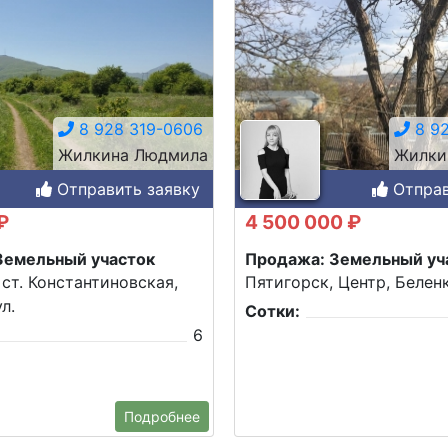
8 928 319-0606
8 92
Жилкина Людмила
Жилки
Отправить заявку
Отправ
₽
4 500 000 ₽
Земельный участок
Продажа: Земельный уч
 ст. Константиновская,
Пятигорск, Центр, Беленк
л.
Сотки:
6
Подробнее