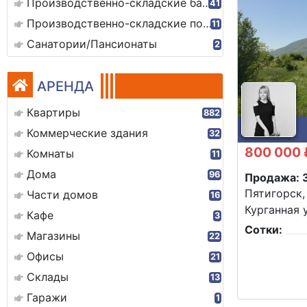
Производственно-складские базы
41
Производственно-складские помещения
11
Санатории/Пансионаты
2
АРЕНДА
Квартиры
882
Коммерческие здания
32
800 000 
Комнаты
11
Дома
96
Продажа: 
Пятигорск,
Части домов
16
Курганная у
Кафе
3
Сотки:
Магазины
22
Офисы
21
Склады
13
Гаражи
1