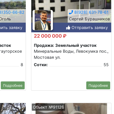
8)350-66-82
8(928) 631-78-61
Оголь
Сергей Бурашников
ить заявку
Отправить заявку
22 000 000 ₽
асток
Продажа: Земельный участок
таугорское
Минеральные Воды, Левокумка пос.,
Мостовая ул.
8
Сотки:
55
Подробнее
Подробнее
Объект №91126