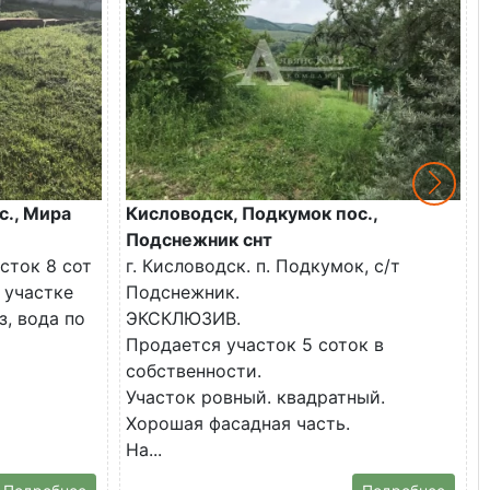
с., Мира
Кисловодск, Подкумок пос.,
Подснежник снт
сток 8 сот
г. Кисловодск. п. Подкумок, с/т
 участке
Подснежник.
з, вода по
ЭКСКЛЮЗИВ.
Продается участок 5 соток в
собственности.
Участок ровный. квадратный.
Хорошая фасадная часть.
На...