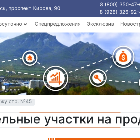
8 (800) 350-47-
рск, проспект Кирова, 90
8 (928) 326-92-
осуточно
Спецпредложения
Эксклюзив
Новост
ажу стр. №45
льные участки на пр