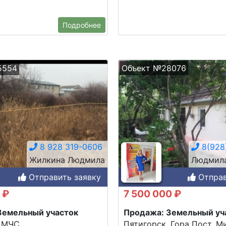
Подробнее
5554
Объект №28076
8 928 319-0606
8(928
Жилкина Людмила
Людмила
Отправить заявку
Отправ
 ₽
7 500 000 ₽
Земельный участок
Продажа: Земельный уч
 МЧС,
Пятигорск, Гора Пост, Ми