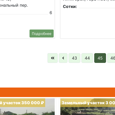
нальный пер.
Сотки:
6
Подробнее
43
44
45
4
 участок 350 000 ₽
Земельный участок 3 0