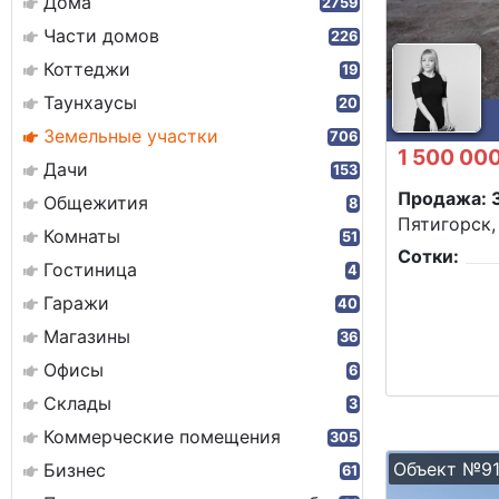
Дома
2759
Части домов
226
Коттеджи
19
Таунхаусы
20
Земельные участки
706
1 500 00
Дачи
153
Продажа: 
Общежития
8
Пятигорск,
Комнаты
51
Сотки:
Гостиница
4
Гаражи
40
Магазины
36
Офисы
6
Склады
3
Коммерческие помещения
305
Объект №9
Бизнес
61