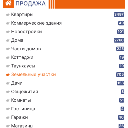
ПРОДАЖА
Квартиры
3497
Коммерческие здания
49
Новостройки
101
Дома
2760
Части домов
225
Коттеджи
19
Таунхаусы
19
Земельные участки
705
Дачи
153
Общежития
8
Комнаты
51
Гостиница
4
Гаражи
40
Магазины
36