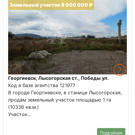
Земельный участок 8 000 000 ₽
Георгиевск, Лысогорская ст., Победы ул.
М
Код в базе агентства 121977
О
В городе Георгиевске, в станице Лысогорская,
в
продам земельный участок площадью 1 га
У
(10336 кв.м.)
с
Участок...
Подробнее