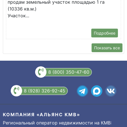
продам земельный участок площадью 1 га
У
(10336 кв.м.)
с
Участок...
Подробнее
Показать все
8 (800) 350-47-60
8 (928) 326-92-45
КОМПАНИЯ «АЛЬЯНС КМВ»
Региональный оператор недвижимости на КМВ: