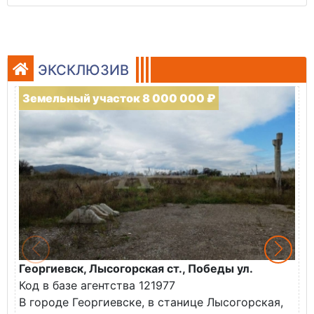
ЭКСКЛЮЗИВ
Земельный участок 8 000 000 ₽
Георгиевск, Лысогорская ст., Победы ул.
М
Код в базе агентства 121977
О
В городе Георгиевске, в станице Лысогорская,
в