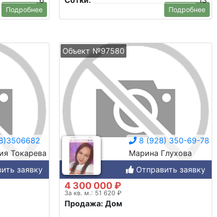
6
Сотки:
13
Подробнее
Подробнее
Объект №97580
8)3506682
8 (928) 350-69-78
ия Токарева
Марина Глухова
ить заявку
Отправить заявку
4 300 000 ₽
За кв. м.: 51 620 ₽
Продажа: Дом