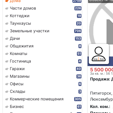
Дома
2759
Части домов
226
Коттеджи
19
Таунхаусы
20
Земельные участки
706
Дачи
153
Общежития
8
Комнаты
51
Гостиница
4
Гаражи
5 500 00
40
За кв. м.: 56 
Магазины
36
Продажа: 
Офисы
6
Склады
3
Пятигорск,
Коммерческие помещения
Люксембург
305
Бизнес
Кол. ком.:
61