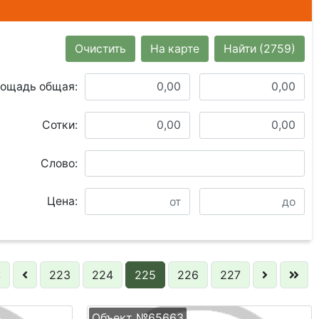
Очистить
На карте
Найти
(2759)
ощадь общая:
Сотки:
Слово:
Цена:
223
224
225
226
227
Объект №65663