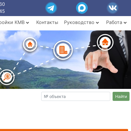
60
45
ройки КМВ
Контакты
Руководство
Работа
Найти