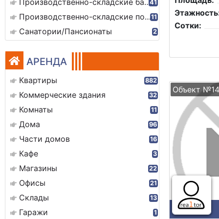
Площадь:
Производственно-складские базы
41
Этажность
Производственно-складские помещения
11
Сотки:
Санатории/Пансионаты
2
АРЕНДА
Квартиры
882
Объект №1
Коммерческие здания
32
Комнаты
11
Дома
96
Части домов
16
Кафе
3
Магазины
22
Офисы
21
Склады
13
Гаражи
1