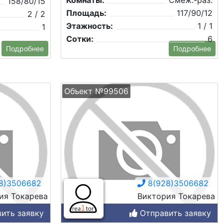
Комнаты:
Смеж.-раз.
158/80/15
Площадь:
117/90/12
2 / 2
Этажность:
1 / 1
1
Сотки:
6
Подробнее
Подробнее
Объект №99506
8)3506682
8(928)3506682
ия Токарева
Виктория Токарева
ить заявку
Отправить заявку