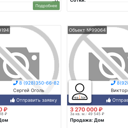
11
Сотки:
Подробнее
9194
Объект №99064
8 (928)350-66-82
8(92
Сергей Оголь
Виктор
Отправить заявку
Отправ
0 ₽
3 270 000 ₽
818 ₽
За кв. м.: 49 545 ₽
Дом
Продажа: Дом