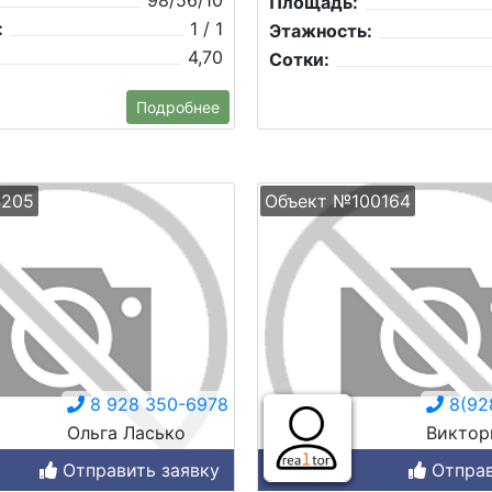
98/56/10
Площадь:
:
1 / 1
Этажность:
4,70
Сотки:
Подробнее
4205
Объект №100164
8 928 350-6978
8(92
Ольга Ласько
Виктор
Отправить заявку
Отправ