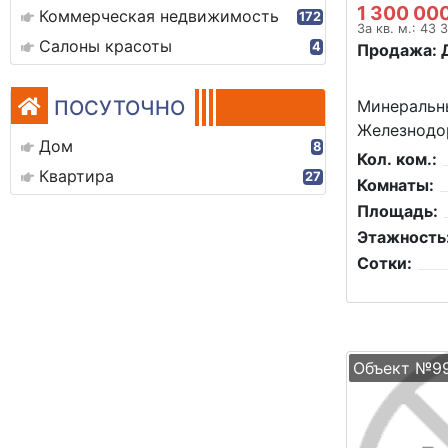
1 300 00
Коммерческая недвижимость
172
За кв. м.: 43 
Салоны красоты
4
Продажа: 
ПОСУТОЧНО
Минеральны
Железнодо
Дом
8
Кол. ком.:
Квартира
27
Комнаты:
Площадь:
Этажность
Сотки:
Объект №9