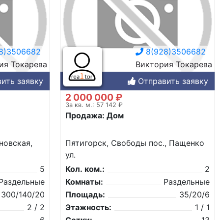
8)3506682
8(928)3506682
ия Токарева
Виктория Токарева
ить заявку
Отправить заявку
2 000 000 ₽
За кв. м.: 57 142 ₽
Продажа: Дом
новская,
Пятигорск, Свободы пос., Пащенко
ул.
5
Кол. ком.:
2
Раздельные
Комнаты:
Раздельные
300/140/20
Площадь:
35/20/6
2 / 2
Этажность:
1 / 1