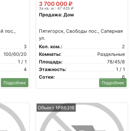
3 700 000 ₽
За кв. м.: 47 435 ₽
Продажа: Дом
й пос.,
Пятигорск, Свободы пос., Саперная
ул.
3
Кол. ком.:
2
100/60/20
Комнаты:
Раздельные
1 / 1
Площадь:
78/45/8
4
Этажность:
1 / 1
Сотки:
6
Подробнее
Подробнее
Объект №86316