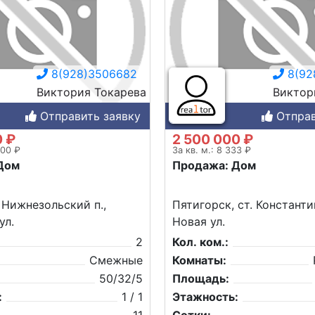
8(928)3506682
8(92
Виктория Токарева
Виктор
Отправить заявку
Отправ
0 ₽
2 500 000 ₽
000 ₽
За кв. м.: 8 333 ₽
Дом
Продажа: Дом
 Нижнезольский п.,
Пятигорск, ст. Константи
ул.
Новая ул.
2
Кол. ком.:
Смежные
Комнаты:
50/32/5
Площадь:
:
1 / 1
Этажность: