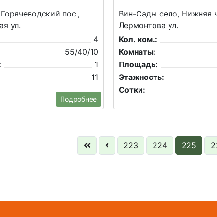
 Горячеводский пос.,
Вин-Сады село, Нижняя ч
ая ул.
Лермонтова ул.
4
Кол. ком.:
55/40/10
Комнаты:
:
1
Площадь:
11
Этажность:
Сотки:
Подробнее
223
224
225
2