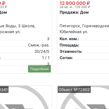
0 ₽
12 900 000 ₽
333 ₽
За кв. м.: 129 000 ₽
Дом
Продажа: Дом
е Воды, 3 Школа,
Пятигорск, Горячеводски
рожная ул.
Юбилейная ул.
3
Кол. ком.:
Смеж.-раз.
Площадь:
30/24/5
Этажность:
:
1 / 1
Сотки:
3
Подробнее
9341
Объект №72902