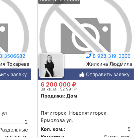
8)3506682
8 928 319-0606
ия Токарева
Жилкина Людмила
ить заявку
Отправить заявку
6 200 000 ₽
За кв. м.: 52 991 ₽
Продажа: Дом
 ул
Пятигорск, Новопятигорск,
Ермолова ул.
2
Кол. ком.:
5
Раздельные