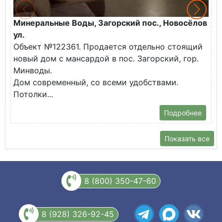
Минеральные Воды, Загорский пос., Новосёлов
М
ул.
О
Объект №122361. Продается отдельно стоящий
д
новый дом с мансардой в пос. Загорский, гор.
В
Минводы.
Дом современный, со всеми удобствами.
Потолки...
Подробнее
Показать все
8 (800) 350-47-60
8 (928) 326-92-45