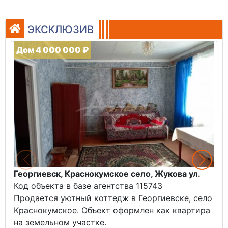
ЭКСКЛЮЗИВ
Дом 4 000 000 ₽
Георгиевск, Краснокумское село, Жукова ул.
Г
Код объекта в базе агентства 115743
К
Продается уютный коттедж в Георгиевске, село
П
Краснокумское. Объект оформлен как квартира
у
на земельном участке.
О