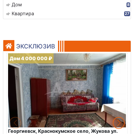
Дом
8
Квартира
27
ЭКСКЛЮЗИВ
Дом 4 000 000 ₽
Георгиевск, Краснокумское село, Жукова ул.
Г