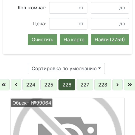
Кол. комнат:
Цена:
Очистить
На карте
Найти
(2759)
Сортировка по умолчанию
224
225
226
227
228
Объект №99064