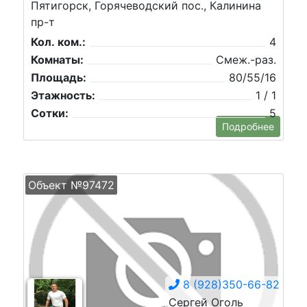
Пятигорск, Горячеводский пос., Калинина
пр-т
Кол. ком.:
4
Комнаты:
Смеж.-раз.
Площадь:
80/55/16
Этажность:
1 / 1
Сотки:
5
Подробнее
Объект №97472
8 (928)350-66-82
Сергей Оголь