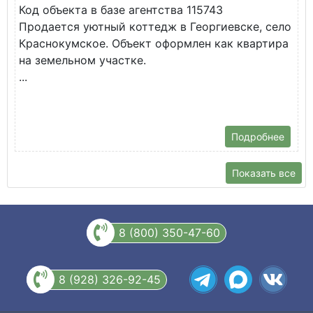
Код объекта в базе агентства 115743
К
Продается уютный коттедж в Георгиевске, село
П
Краснокумское. Объект оформлен как квартира
у
на земельном участке.
О
...
Подробнее
Показать все
8 (800) 350-47-60
8 (928) 326-92-45