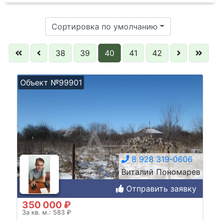
Сортировка по умолчанию
38
39
40
41
42
Объект №99901
8 928 319-0606
Виталий Пономарев
Отправить заявку
350 000 ₽
За кв. м.: 583 ₽