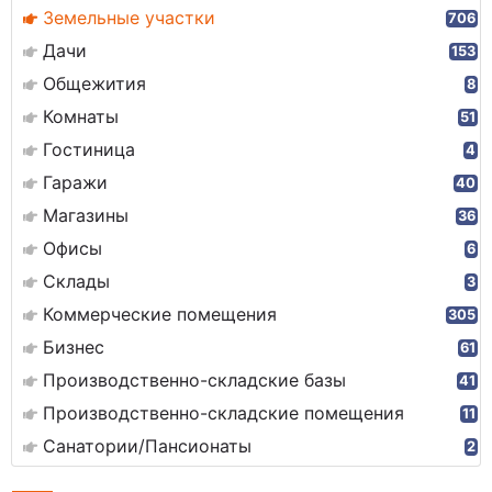
Земельные участки
706
Дачи
153
Общежития
8
Комнаты
51
Гостиница
4
Гаражи
40
Магазины
36
Офисы
6
Склады
3
Коммерческие помещения
305
Бизнес
61
Производственно-складские базы
41
Производственно-складские помещения
11
Санатории/Пансионаты
2