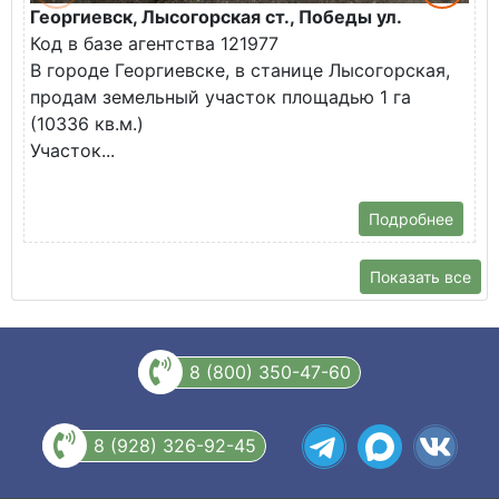
Георгиевск, Лысогорская ст., Победы ул.
М
Код в базе агентства 121977
О
В городе Георгиевске, в станице Лысогорская,
в
продам земельный участок площадью 1 га
У
(10336 кв.м.)
с
Участок...
Подробнее
Показать все
8 (800) 350-47-60
8 (928) 326-92-45