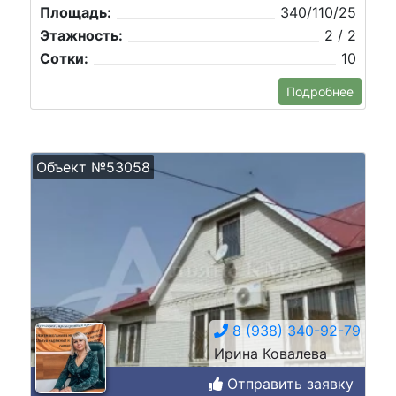
Площадь:
340/110/25
Этажность:
2 / 2
Сотки:
10
Подробнее
Объект №53058
8 (938) 340-92-79
Ирина Ковалева
Отправить заявку