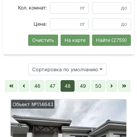
Кол. комнат:
Цена:
Очистить
На карте
Найти
(2759)
Сортировка по умолчанию
46
47
48
49
50
Объект №114643