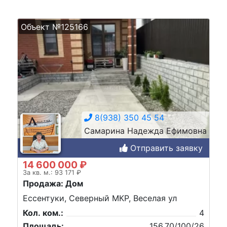
Объект №125166
8(938) 350 45 54
Самарина Надежда Ефимовна
Отправить заявку
14 600 000 ₽
За кв. м.: 93 171 ₽
Продажа: Дом
Ессентуки, Северный МКР, Веселая ул
Кол. ком.:
4
Площадь:
156,70/100/26