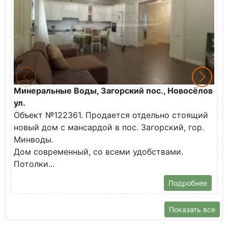
Минеральные Воды, Загорский пос., Новосёлов
М
ул.
О
Объект №122361. Продается отдельно стоящий
д
новый дом с мансардой в пос. Загорский, гор.
В
Минводы.
Дом современный, со всеми удобствами.
Потолки...
Подробнее
Показать все