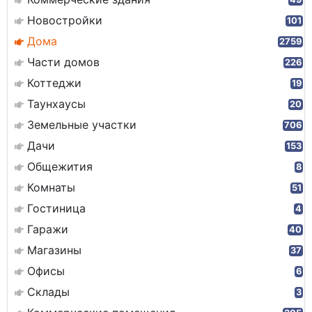
Новостройки
101
Дома
2759
Части домов
226
Коттеджи
19
Таунхаусы
20
Земельные участки
706
Дачи
153
Общежития
8
Комнаты
51
Гостиница
4
Гаражи
40
Магазины
37
Офисы
6
Склады
3