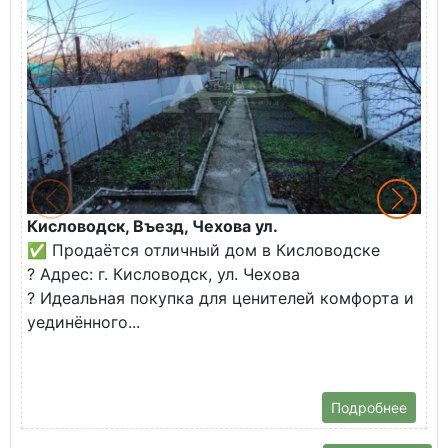
Кисловодск, Въезд, Чехова ул.
З
✅ Продаётся отличный дом в Кисловодске
К
? Адрес: г. Кисловодск, ул. Чехова
В
? Идеальная покупка для ценителей комфорта и
у
уединённого...
С
б
Подробнее