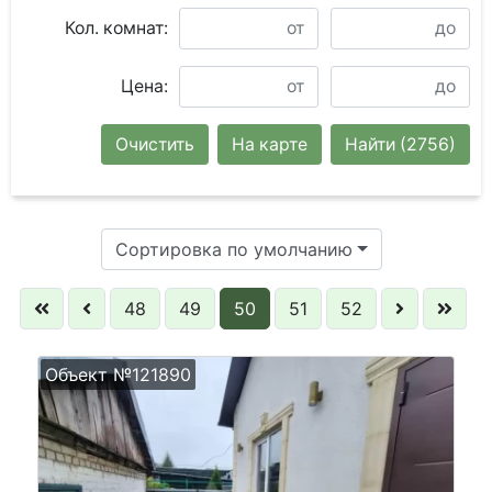
Кол. комнат:
Цена:
Очистить
На карте
Найти
(2756)
Сортировка по умолчанию
48
49
50
51
52
Объект №121890