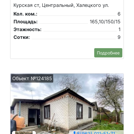
Курская ст, Центральный, Халецкого ул.
Кол. ком.:
6
Площадь:
165,10/150/15
Этажность:
1
Сотки:
9
Подробнее
Объект №124185
8(962) 011-51-71