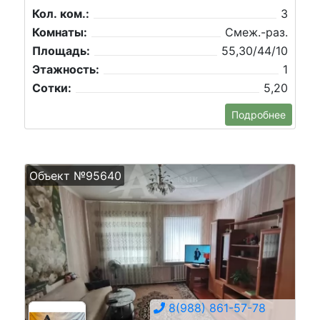
Кол. ком.:
3
Комнаты:
Смеж.-раз.
Площадь:
55,30/44/10
Этажность:
1
Сотки:
5,20
Подробнее
Объект №95640
8(988) 861-57-78