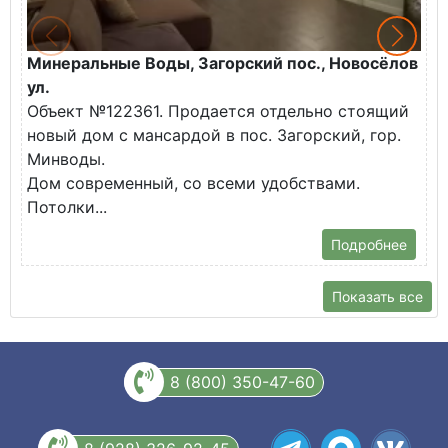
Минеральные Воды, Загорский пос., Новосёлов
М
ул.
О
Объект №122361. Продается отдельно стоящий
д
новый дом с мансардой в пос. Загорский, гор.
В
Минводы.
Дом современный, со всеми удобствами.
Потолки...
Подробнее
Показать все
8 (800) 350-47-60