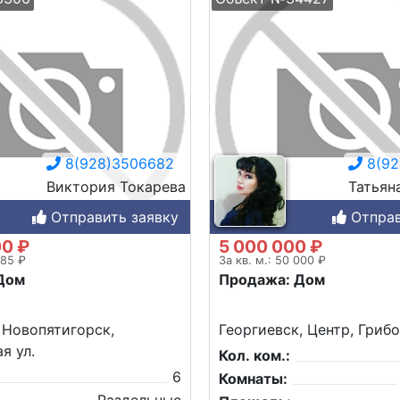
8(928)3506682
8(92
Виктория Токарева
Татьян
Отправить заявку
Отправ
00 ₽
5 000 000 ₽
285 ₽
За кв. м.: 50 000 ₽
Дом
Продажа: Дом
 Новопятигорск,
Георгиевск, Центр, Грибо
я ул.
Кол. ком.:
6
Комнаты: