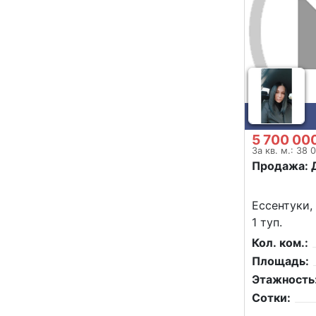
5 700 00
За кв. м.: 38 
Продажа: 
Ессентуки,
1 туп.
Кол. ком.:
Площадь:
Этажность
Сотки: