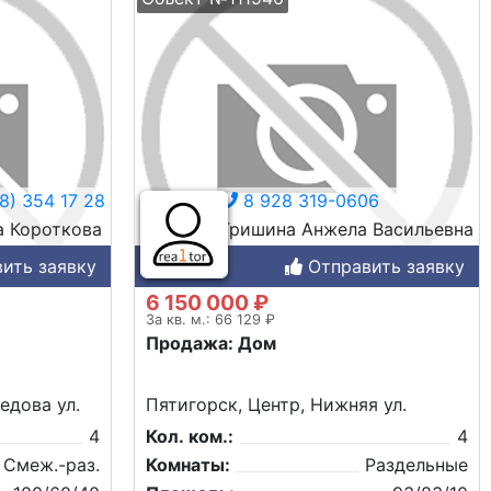
8) 354 17 28
8 928 319-0606
а Короткова
Гришина Анжела Васильевна
ить заявку
Отправить заявку
6 150 000 ₽
За кв. м.: 66 129 ₽
Продажа: Дом
едова ул.
Пятигорск, Центр, Нижняя ул.
4
Кол. ком.:
4
Смеж.-раз.
Комнаты:
Раздельные