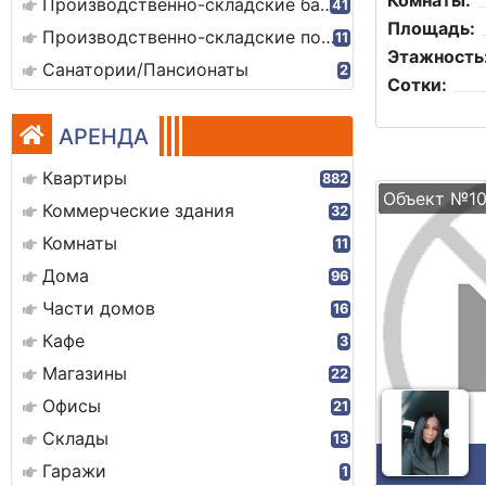
Комнаты:
Производственно-складские базы
41
Площадь:
Производственно-складские помещения
11
Этажность
Санатории/Пансионаты
2
Сотки:
АРЕНДА
Квартиры
882
Объект №10
Коммерческие здания
32
Комнаты
11
Дома
96
Части домов
16
Кафе
3
Магазины
22
Офисы
21
Склады
13
Гаражи
1