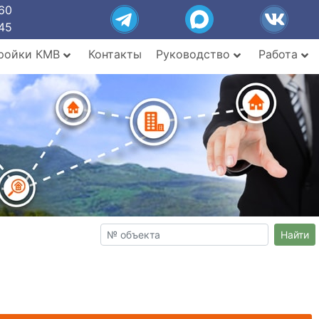
60
45
ройки КМВ
Контакты
Руководство
Работа
Найти