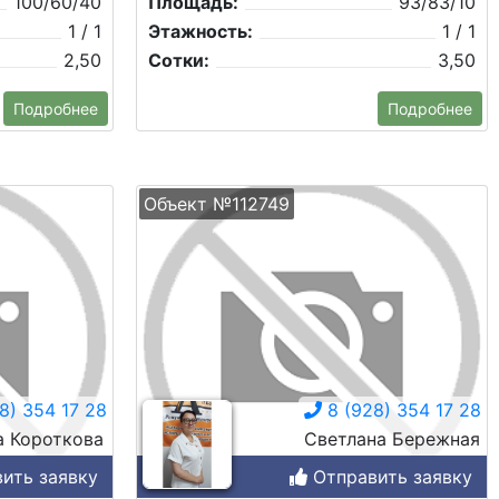
100/60/40
Площадь:
93/83/10
1 / 1
Этажность:
1 / 1
2,50
Сотки:
3,50
Подробнее
Подробнее
Объект №112749
8) 354 17 28
8 (928) 354 17 28
а Короткова
Светлана Бережная
ить заявку
Отправить заявку