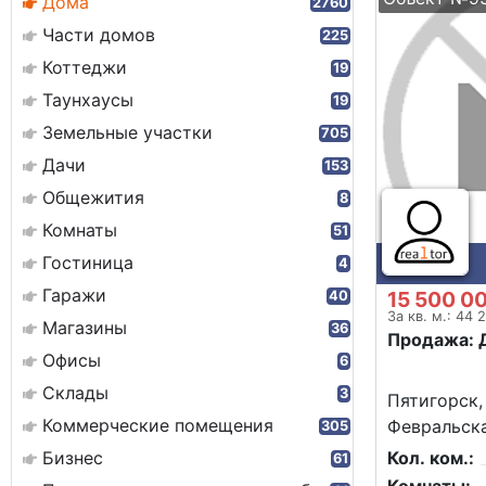
Дома
2760
Части домов
225
Коттеджи
19
Таунхаусы
19
Земельные участки
705
Дачи
153
Общежития
8
Комнаты
51
Гостиница
4
Гаражи
15 500 0
40
За кв. м.: 44 
Магазины
36
Продажа: 
Офисы
6
Склады
3
Пятигорск,
Коммерческие помещения
Февральска
305
Бизнес
Кол. ком.:
61