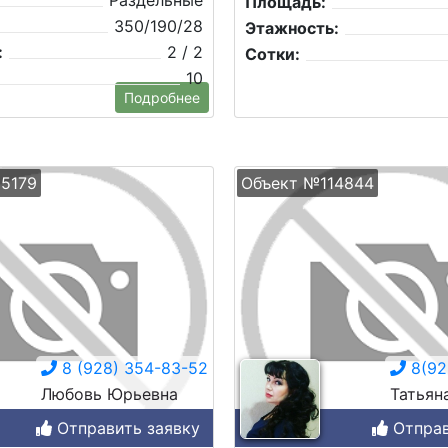
Раздельные
Площадь:
350/190/28
Этажность:
:
2 / 2
Сотки:
10
Подробнее
5179
Объект №114844
8 (928) 354-83-52
8(92
Любовь Юрьевна
Татьян
Отправить заявку
Отправ