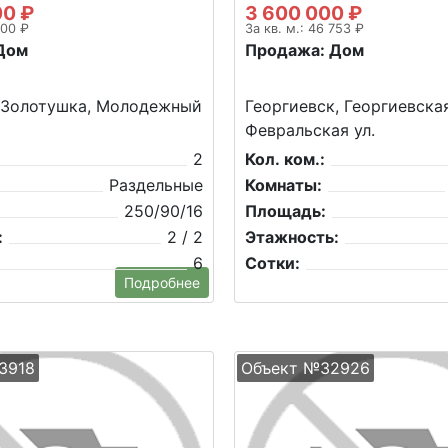
00 ₽
3 600 000 ₽
000 ₽
За кв. м.: 46 753 ₽
Дом
Продажа: Дом
, Золотушка, Молодежный
Георгиевск, Георгиевская
Февральская ул.
2
Кол. ком.:
Раздельные
Комнаты:
250/90/16
Площадь:
:
2 / 2
Этажность:
6
Сотки:
Подробнее
3918
Объект №32926