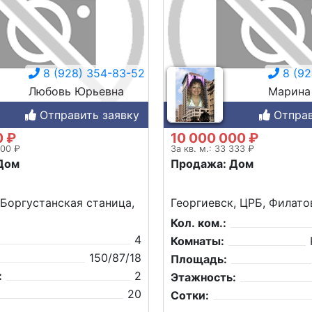
8 (928) 354-83-52
8 (92
Любовь Юрьевна
Марина
Отправить заявку
Отправ
0 ₽
10 000 000 ₽
000 ₽
За кв. м.: 33 333 ₽
Дом
Продажа: Дом
 Боргустанская станица,
Георгиевск, ЦРБ, Филатов
Кол. ком.:
4
Комнаты:
150/87/18
Площадь:
:
2
Этажность:
20
Сотки: