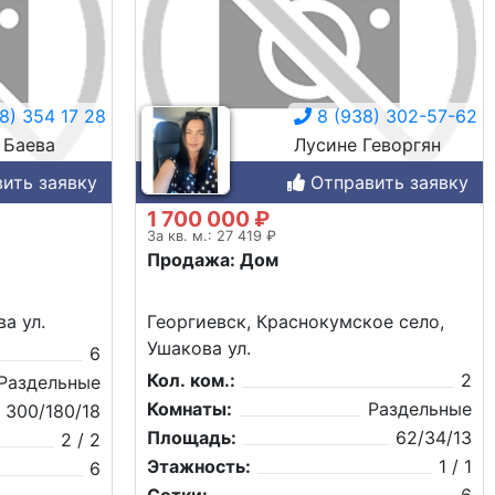
8) 354 17 28
8 (938) 302-57-62
 Баева
Лусине Геворгян
ить заявку
Отправить заявку
1 700 000 ₽
За кв. м.: 27 419 ₽
Продажа: Дом
а ул.
Георгиевск, Краснокумское село,
Ушакова ул.
6
Кол. ком.:
2
Раздельные
Комнаты:
Раздельные
300/180/18
Площадь:
62/34/13
2 / 2
Этажность:
1 / 1
6