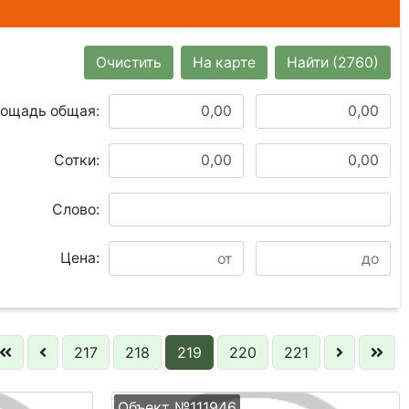
Очистить
На карте
Найти
(2760)
ощадь общая:
Сотки:
Слово:
Цена:
217
218
219
220
221
Объект №111946