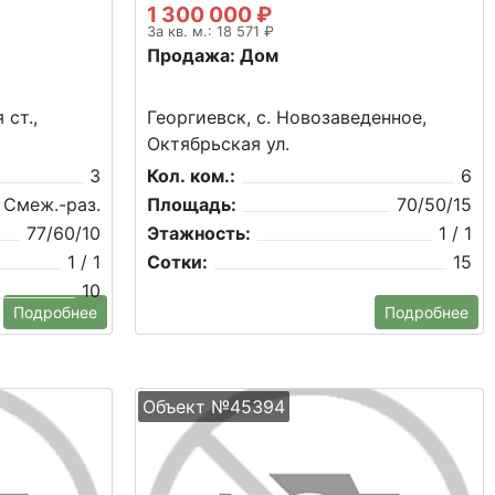
1 300 000 ₽
За кв. м.: 18 571 ₽
Продажа: Дом
 ст.,
Георгиевск, с. Новозаведенное,
Октябрьская ул.
3
Кол. ком.:
6
Смеж.-раз.
Площадь:
70/50/15
77/60/10
Этажность:
1 / 1
1 / 1
Сотки:
15
10
Подробнее
Подробнее
Объект №45394