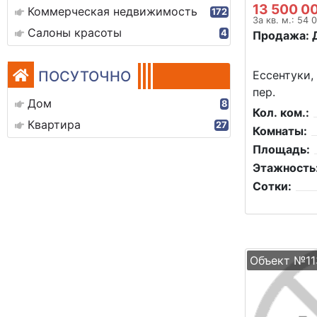
13 500 0
Коммерческая недвижимость
172
За кв. м.: 54 
Салоны красоты
4
Продажа: 
ПОСУТОЧНО
Ессентуки
пер.
Дом
8
Кол. ком.:
Квартира
27
Комнаты:
Площадь:
Этажность
Сотки:
Объект №11