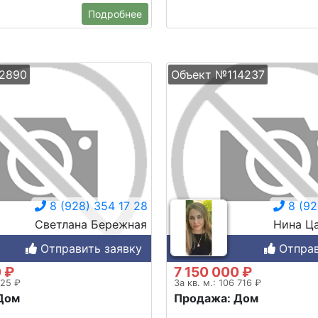
Подробнее
2890
Объект №114237
8 (928) 354 17 28
8 (92
Светлана Бережная
Нина Ц
Отправить заявку
Отправ
 ₽
7 150 000 ₽
525 ₽
За кв. м.: 106 716 ₽
Дом
Продажа: Дом