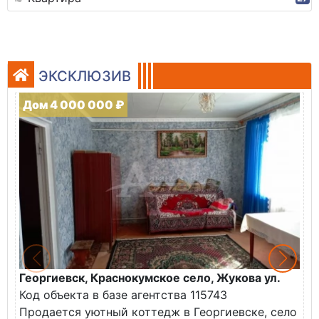
ЭКСКЛЮЗИВ
Дом 4 000 000 ₽
Георгиевск, Краснокумское село, Жукова ул.
Г
Код объекта в базе агентства 115743
К
Продается уютный коттедж в Георгиевске, село
П