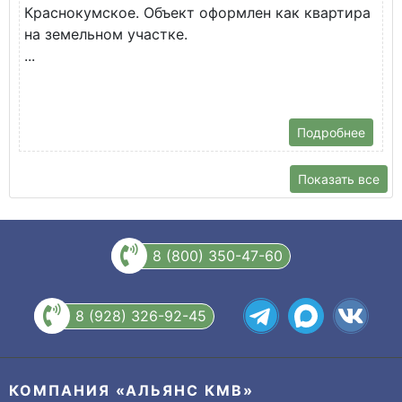
Краснокумское. Объект оформлен как квартира
у
на земельном участке.
О
...
Подробнее
Показать все
8 (800) 350-47-60
8 (928) 326-92-45
КОМПАНИЯ «АЛЬЯНС КМВ»