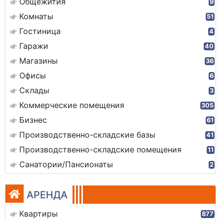
Общежития
9
Комнаты
51
Гостиница
4
Гаражи
40
Магазины
36
Офисы
6
Склады
3
Коммерческие помещения
305
Бизнес
61
Производственно-складские базы
41
Производственно-складские помещения
11
Санатории/Пансионаты
2
АРЕНДА
Квартиры
877