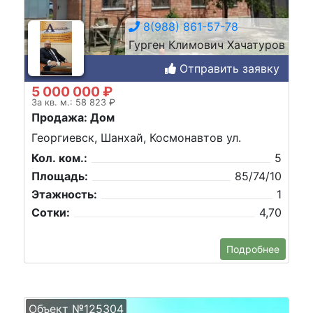
8(988) 861-57-78
Гурген Климович Хачатуров
Отправить заявку
5 000 000 ₽
За кв. м.: 58 823 ₽
Продажа: Дом
Георгиевск, Шанхай, Космонавтов ул.
Кол. ком.:
5
Площадь:
85/74/10
Этажность:
1
Сотки:
4,70
Подробнее
Объект №125304