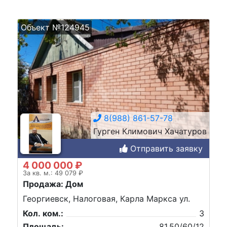
Объект №124945
8(988) 861-57-78
Гурген Климович Хачатуров
Отправить заявку
4 000 000 ₽
За кв. м.: 49 079 ₽
Продажа: Дом
Георгиевск, Налоговая, Карла Маркса ул.
Кол. ком.:
3
Площадь:
81,50/60/12