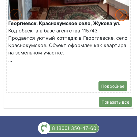
Георгиевск, Краснокумское село, Жукова ул.
Г
Код объекта в базе агентства 115743
К
Продается уютный коттедж в Георгиевске, село
П
Краснокумское. Объект оформлен как квартира
у
на земельном участке.
О
...
Подробнее
Показать все
8 (800) 350-47-60