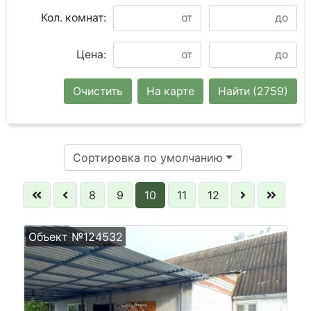
Кол. комнат:
Цена:
Очистить
На карте
Найти
(2759)
Сортировка по умолчанию
8
9
10
11
12
Объект №124532