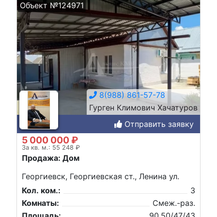
Объект №124971
8(988) 861-57-78
Гурген Климович Хачатуров
Отправить заявку
5 000 000 ₽
За кв. м.: 55 248 ₽
Продажа: Дом
Георгиевск, Георгиевская ст., Ленина ул.
Кол. ком.:
3
Комнаты:
Смеж.-раз.
Площадь:
90,50/47/43