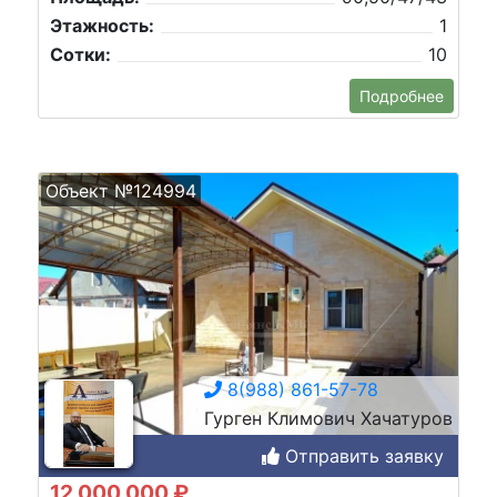
Этажность:
1
Сотки:
10
Подробнее
Объект №124994
8(988) 861-57-78
Гурген Климович Хачатуров
Отправить заявку
12 000 000 ₽