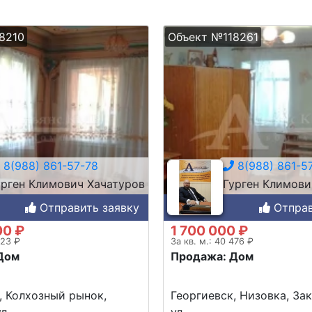
8210
Объект №118261
8(988) 861-57-78
8(988) 861-5
урген Климович Хачатуров
Гурген Климови
Отправить заявку
Отправ
00 ₽
1 700 000 ₽
823 ₽
За кв. м.: 40 476 ₽
Дом
Продажа: Дом
, Колхозный рынок,
Георгиевск, Низовка, За