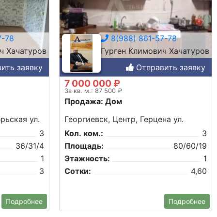
7-78
8(988) 861-57-78
ч Хачатуров
Гурген Климович Хачатуров
ить заявку
Отправить заявку
7 000 000 ₽
За кв. м.: 87 500 ₽
Продажа: Дом
рьская ул.
Георгиевск, Центр, Герцена ул.
3
Кол. ком.:
3
36/31/4
Площадь:
80/60/19
1
Этажность:
1
3
Сотки:
4,60
Подробнее
Подробнее