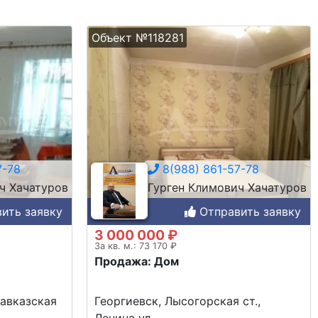
Объект №118281
7-78
8(988) 861-57-78
ч Хачатуров
Гурген Климович Хачатуров
ить заявку
Отправить заявку
3 000 000 ₽
За кв. м.: 73 170 ₽
Продажа: Дом
кавказская
Георгиевск, Лысогорская ст.,