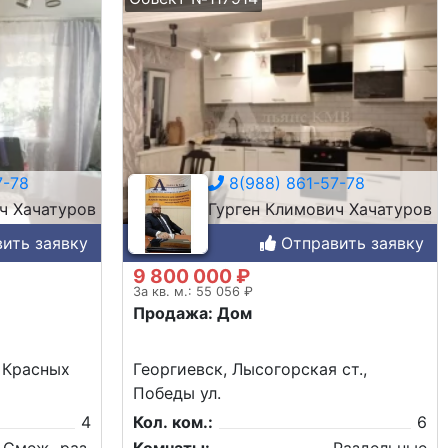
7-78
8(988) 861-57-78
ч Хачатуров
Гурген Климович Хачатуров
ить заявку
Отправить заявку
9 800 000 ₽
За кв. м.: 55 056 ₽
Продажа: Дом
 Красных
Георгиевск, Лысогорская ст.,
Победы ул.
4
Кол. ком.:
6