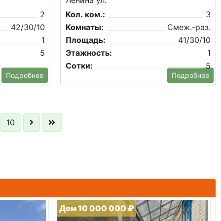
Ленина ул.
2
Кол. ком.:
3
42/30/10
Комнаты:
Смеж.-раз.
1
Площадь:
41/30/10
5
Этажность:
1
Сотки:
5
Подробнее
Подробнее
10
Дом 10 000 000 ₽