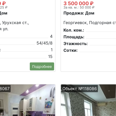
0 ₽
3 500 000 ₽
925 ₽
За кв. м.: 50 000 ₽
Дом
Продажа: Дом
 Урухская ст.,
Георгиевск, Подгорная ст
 ул.
Кол. ком.:
4
Площадь:
54/45/8
Этажность:
:
1
Сотки:
15
Подробнее
8067
Объект №118086