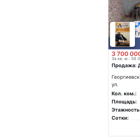
Г
3 700 00
За кв. м.: 56 
Продажа: 
Георгиевск
ул.
Кол. ком.:
Площадь:
Этажность
Сотки: