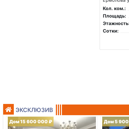
Ермолова у
Кол. ком.:
Площадь:
Этажность
Сотки:
ЭКСКЛЮЗИВ
Дом 15 600 000 ₽
Дом 5 900