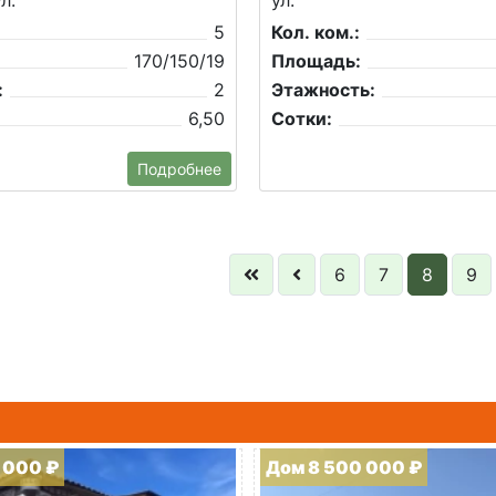
л.
ул.
5
Кол. ком.:
170/150/19
Площадь:
:
2
Этажность:
6,50
Сотки:
Подробнее
6
7
8
9
 000 ₽
Дом 8 500 000 ₽