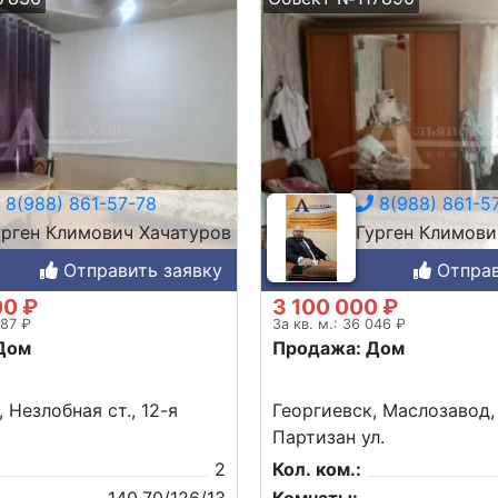
8(988) 861-57-78
8(988) 861-5
урген Климович Хачатуров
Гурген Климови
Отправить заявку
Отправ
00 ₽
3 100 000 ₽
287 ₽
За кв. м.: 36 046 ₽
Дом
Продажа: Дом
 Незлобная ст., 12-я
Георгиевск, Маслозавод,
Партизан ул.
2
Кол. ком.: