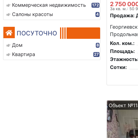
2 750 00
Коммерческая недвижимость
172
За кв. м.: 50 
Салоны красоты
4
Продажа: 
Георгиевск,
ПОСУТОЧНО
Продольная
Кол. ком.:
Дом
8
Площадь:
Квартира
27
Этажность
Сотки:
Объект №11