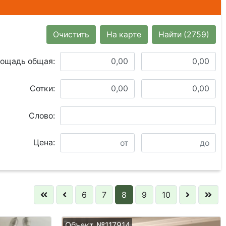
Очистить
На карте
Найти
(2759)
ощадь общая:
Сотки:
Слово:
Цена:
6
7
8
9
10
Объект №117914