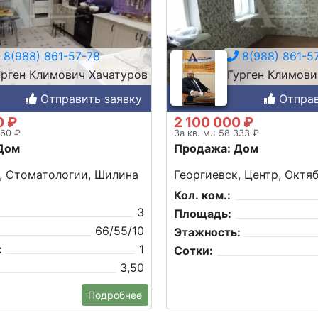
8(988) 861-57-78
8(988) 861-5
урген Климович Хачатуров
Гурген Климови
Отправить заявку
Отправ
0 ₽
2 100 000 ₽
060 ₽
За кв. м.: 58 333 ₽
Дом
Продажа: Дом
, Стоматологии, Шилина
Георгиевск, Центр, Октяб
Кол. ком.:
3
Площадь:
66/55/10
Этажность:
:
1
Сотки:
3,50
Подробнее