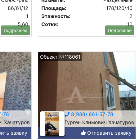
Смеж.-раз.
Комнаты:
Раздельные
86/61/12
Площадь:
178/120/40
1
Этажность:
2
5,60
Сотки:
10
Подробнее
Подробнее
Объект №118061
7-78
8(988) 861-57-78
ч Хачатуров
Гурген Климович Хачатуров
ить заявку
Отправить заявку