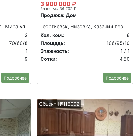
3 900 000 ₽
За кв. м.: 36 792 ₽
Продажа: Дом
., Мира ул.
Георгиевск, Низовка, Казачий пер.
3
Кол. ком.:
6
70/60/8
Площадь:
106/95/10
1
Этажность:
1 / 1
9
Сотки:
4,50
Подробнее
Подробнее
Объект №118092