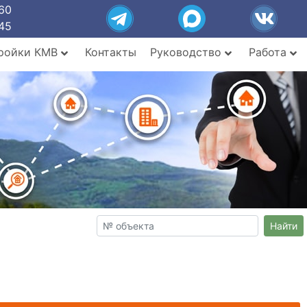
60
45
ройки КМВ
Контакты
Руководство
Работа
Найти