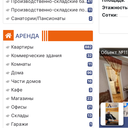
Площадь:
Производственно-складские базы
41
Этажность
Производственно-складские помещения
11
Сотки:
Санатории/Пансионаты
2
АРЕНДА
Квартиры
882
Объект №11
Коммерческие здания
32
Комнаты
11
Дома
96
Части домов
16
Кафе
3
Магазины
22
Офисы
21
Г
Склады
13
Гаражи
1