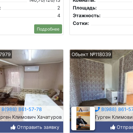
140,70/126/13
Комнаты:
:
2
Площадь:
4
Этажность:
Сотки:
Подробнее
7979
Объект №118039
8(988) 861-57-78
8(988) 861-5
урген Климович Хачатуров
Гурген Климови
Отправить заявку
Отправ