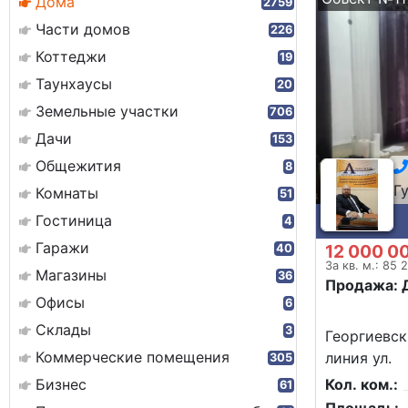
Дома
2759
Части домов
226
Коттеджи
19
Таунхаусы
20
Земельные участки
706
Дачи
153
Общежития
8
Г
Комнаты
51
Гостиница
4
Гаражи
12 000 0
40
За кв. м.: 85 
Магазины
36
Продажа: 
Офисы
6
Склады
3
Георгиевск,
Коммерческие помещения
линия ул.
305
Бизнес
Кол. ком.:
61