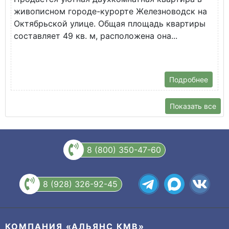
живописном городе-курорте Железноводск на
В
Октябрьской улице. Общая площадь квартиры
у
составляет 49 кв. м, расположена она...
Х
Подробнее
Показать все
8 (800) 350-47-60
8 (928) 326-92-45
КОМПАНИЯ «АЛЬЯНС КМВ»