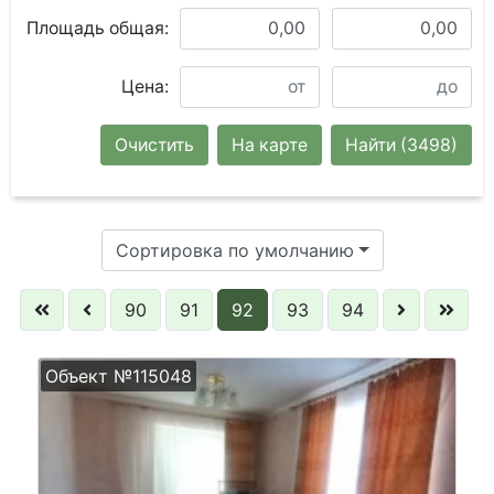
Площадь общая:
Цена:
Очистить
На карте
Найти
(3498)
Сортировка по умолчанию
90
91
92
93
94
Объект №115048