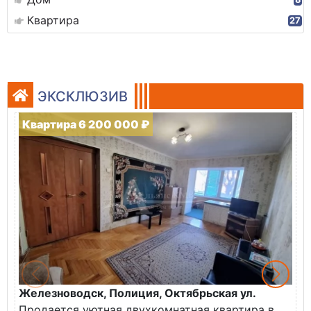
Квартира
27
ЭКСКЛЮЗИВ
Квартира 6 200 000 ₽
Железноводск, Полиция, Октябрьская ул.
Г
Продается уютная двухкомнатная квартира в
К