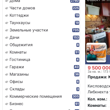
Дома
2760
Части домов
225
Коттеджи
19
Таунхаусы
19
Земельные участки
705
Дачи
153
Общежития
8
Комнаты
51
Гостиница
4
Гаражи
9 500 00
40
За кв. м.: 173
Магазины
36
Продажа: 
Офисы
6
Кисловодск
Склады
3
Либкнехта 
Коммерческие помещения
305
Кол. ком.:
Бизнес
61
Комнаты: