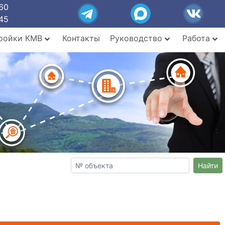
60
45
ройки КМВ
Контакты
Руководство
Работа
Найти