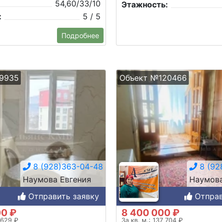
54,60/33/10
Этажность:
:
5 / 5
Подробнее
9935
Объект №120466
8 (928)363-04-48
8 (92
Наумова Евгения
Наумова
Отправить заявку
Отправ
00 ₽
8 400 000 ₽
 629 ₽
За кв. м.: 137 704 ₽