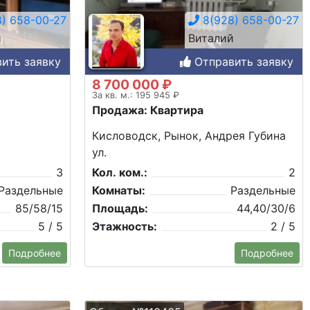
) 658-00-27
8(928) 658-00-27
й
Виталий
ить заявку
Отправить заявку
8 700 000 ₽
За кв. м.: 195 945 ₽
Продажа: Квартира
,
Кисловодск, Рынок, Андрея Губина
ул.
3
Кол. ком.:
2
Раздельные
Комнаты:
Раздельные
85/58/15
Площадь:
44,40/30/6
5 / 5
Этажность:
2 / 5
Подробнее
Подробнее