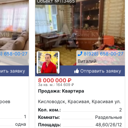
Объект №113465
) 658-00-27
8(928) 658-00-27
й
Виталий
ить заявку
Отправить заявку
8 000 000 ₽
За кв. м.: 164 609 ₽
Продажа: Квартира
ероев
Кисловодск, Красивая, Красивая ул.
Кол. ком.:
2
1
Комнаты:
Раздельные
одна
Площадь:
48,60/26/12