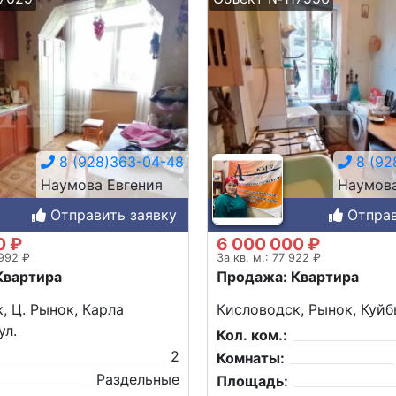
8 (928)363-04-48
8 (92
Наумова Евгения
Наумова
Отправить заявку
Отправ
0 ₽
6 000 000 ₽
 992 ₽
За кв. м.: 77 922 ₽
Квартира
Продажа: Квартира
, Ц. Рынок, Карла
Кисловодск, Рынок, Куйб
ул.
Кол. ком.:
2
Комнаты:
Раздельные
Площадь: