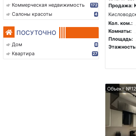
Коммерческая недвижимость
Продажа: 
172
Салоны красоты
Кисловодск
4
Кол. ком.:
Комнаты:
ПОСУТОЧНО
Площадь:
Дом
8
Этажность
Квартира
27
Объект №1