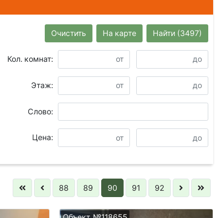
Очистить
На карте
Найти
(3497)
Кол. комнат:
Этаж:
Слово:
Цена:
88
89
90
91
92
Объект №118655