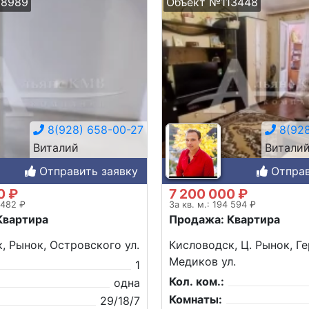
08989
Объект №113448
8(928) 658-00-27
8(928
Виталий
Витали
Отправить заявку
Отправ
0 ₽
7 200 000 ₽
 482 ₽
За кв. м.: 194 594 ₽
Квартира
Продажа: Квартира
, Рынок, Островского ул.
Кисловодск, Ц. Рынок, Г
Медиков ул.
1
Кол. ком.:
одна
Комнаты:
29/18/7