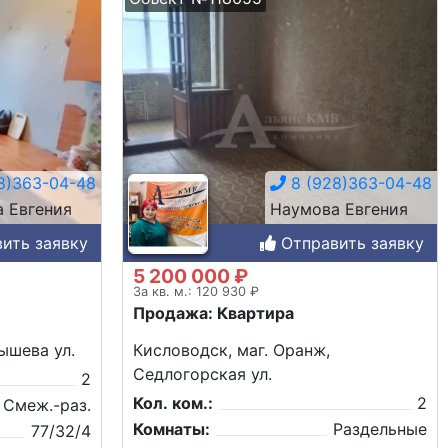
8)363-04-48
8 (928)363-04-48
 Евгения
Наумова Евгения
ить заявку
Отправить заявку
5 200 000 ₽
За кв. м.: 120 930 ₽
Продажа: Квартира
ышева ул.
Кисловодск, маг. Оранж,
Седлогорская ул.
2
Кол. ком.:
2
Смеж.-раз.
Комнаты:
Раздельные
77/32/4