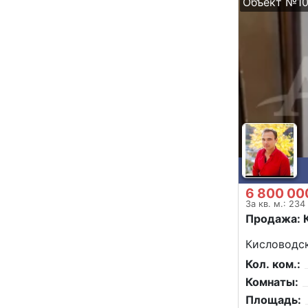
Объект №1
6 800 00
За кв. м.: 234
Продажа: 
Кисловодск
Кол. ком.:
Комнаты:
Площадь: