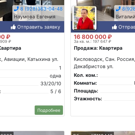
8 (928)363-04-48
8(928
Наумова Евгения
Витали
Отправить заявку
Отправ
00 ₽
16 800 000 ₽
 909 ₽
За кв. м.: 197 647 ₽
Квартира
Продажа: Квартира
, Авиации, Катыхина ул.
Кисловодск, Сан. Россия
Декабристов ул.
1
Кол. ком.:
одна
Комнаты:
33/20/10
Площадь:
:
5 / 6
Этажность:
Подробнее