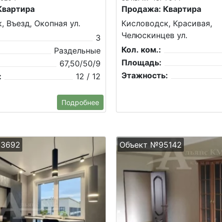
Квартира
Продажа: Квартира
, Въезд, Окопная ул.
Кисловодск, Красивая,
Челюскинцев ул.
3
Кол. ком.:
Раздельные
Площадь:
67,50/50/9
Этажность:
:
12 / 12
Подробнее
23692
Объект №95142