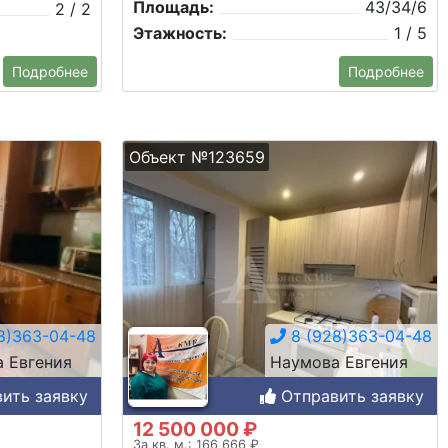
Площадь:
43/34/6
2 / 2
Этажность:
1 / 5
Подробнее
Подробнее
Объект №123659
8)363-04-48
8 (928)363-04-48
 Евгения
Наумова Евгения
ить заявку
Отправить заявку
12 500 000 ₽
За кв. м.: 166 666 ₽