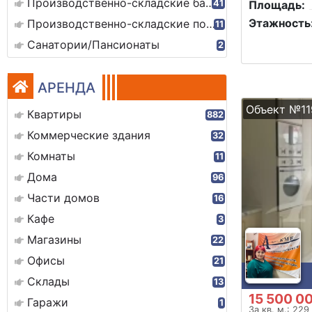
Производственно-складские базы
41
Площадь:
Этажность
Производственно-складские помещения
11
Санатории/Пансионаты
2
АРЕНДА
Объект №11
Квартиры
882
Коммерческие здания
32
Комнаты
11
Дома
96
Части домов
16
Кафе
3
Магазины
22
Офисы
21
Склады
13
15 500 0
Гаражи
1
За кв. м.: 229