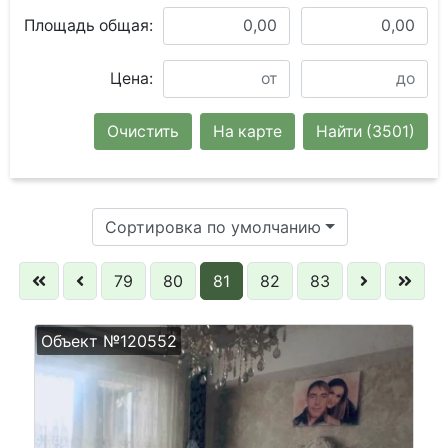
Площадь общая:
Цена:
Очистить
На карте
Найти
(3501)
Сортировка по умолчанию
79
80
81
82
83
Объект №120552