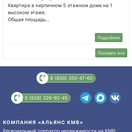
Квартира в кирпичном 5 этажном доме на 1
О
высоком этаже.
с
Общая площадь...
Подробнее
Показать все
8 (800) 350-47-60
8 (928) 326-92-45
КОМПАНИЯ «АЛЬЯНС КМВ»
Региональный оператор недвижимости на КМВ: