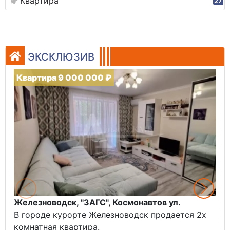
Квартира
27
ЭКСКЛЮЗИВ
Квартира 9 000 000 ₽
Железноводск, "ЗАГС", Космонавтов ул.
Ж
В городе курорте Железноводск продается 2х
П
комнатная квартира.
ж