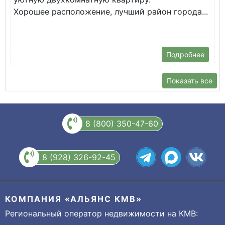
Хорошее расположение, лучший район города...
Т
ш
Подробнее
Показать все
8 (800) 350-47-60
8 (928) 326-92-45
КОМПАНИЯ «АЛЬЯНС КМВ»
Региональный оператор недвижимости на КМВ: