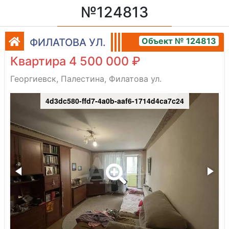
№124813
Объект № 124813
ФИЛАТОВА УЛ.
Квартира 4 500 000 ₽
Георгиевск, Палестина, Филатова ул.
4d3dc580-ffd7-4a0b-aaf6-1714d4ca7c24