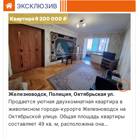
ЭКСКЛЮЗИВ
Квартира 6 200 000 ₽
Железноводск, Полиция, Октябрьская ул.
Г
Продается уютная двухкомнатная квартира в
К
живописном городе-курорте Железноводск на
В
Октябрьской улице. Общая площадь квартиры
у
составляет 49 кв. м, расположена она...
Х