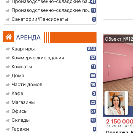
Производственно-складские базы
41
Производственно-складские помещения
11
Санатории/Пансионаты
2
АРЕНДА
Объект №1
Квартиры
880
Коммерческие здания
32
Комнаты
11
Дома
96
Части домов
16
Кафе
3
Магазины
22
Офисы
21
Склады
13
2 150 000
За кв. м.: 41 
Гаражи
1
Продажа: 