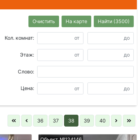
Очистить
На карте
Найти
(3500)
Кол. комнат:
Этаж:
Слово:
Цена:
36
37
38
39
40
Объект №124146