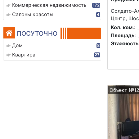
Коммерческая недвижимость
172
Солдато-Ал
Салоны красоты
4
Центр, Шос
Кол. ком.:
ПОСУТОЧНО
Площадь:
Этажность
Дом
8
Квартира
27
Объект №1