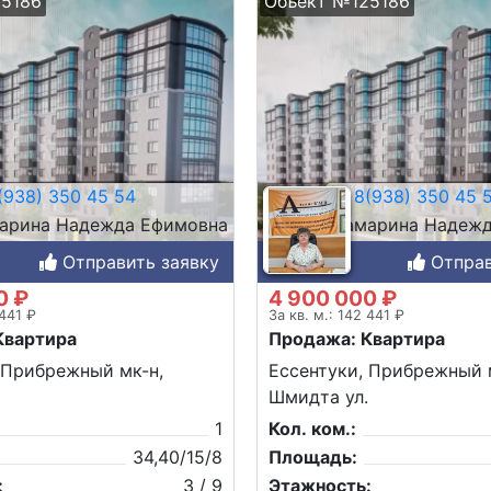
5186
Объект №125186
938) 350 45 54
8(938) 350 45 
арина Надежда Ефимовна
Самарина Надежд
Отправить заявку
Отправ
0 ₽
4 900 000 ₽
 441 ₽
За кв. м.: 142 441 ₽
Квартира
Продажа: Квартира
 Прибрежный мк-н,
Ессентуки, Прибрежный 
Шмидта ул.
1
Кол. ком.:
34,40/15/8
Площадь:
:
3 / 9
Этажность: