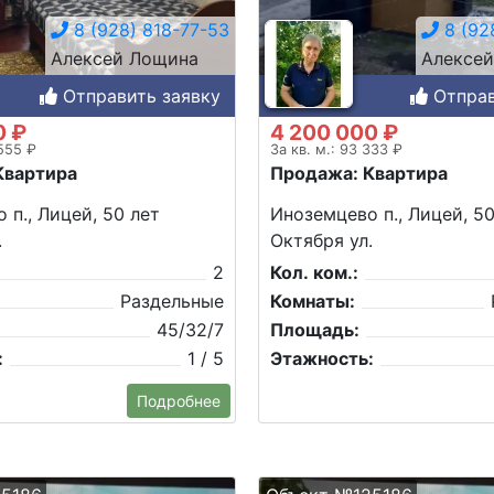
8 (928) 818-77-53
8 (92
Алексей Лощина
Алексе
Отправить заявку
Отправ
0 ₽
4 200 000 ₽
 555 ₽
За кв. м.: 93 333 ₽
Квартира
Продажа: Квартира
 п., Лицей, 50 лет
Иноземцево п., Лицей, 50
.
Октября ул.
2
Кол. ком.:
Раздельные
Комнаты:
45/32/7
Площадь:
:
1 / 5
Этажность:
Подробнее