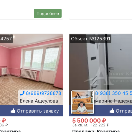
Подробнее
24257
Объект №125391
8(989)9728878
8(938) 350 45 
Елена Ащеулова
Самарина Надежд
Отправить заявку
Отправ
 ₽
5 500 000 ₽
586 ₽
За кв. м.: 122 222 ₽
Квартира
Продажа: Квартира