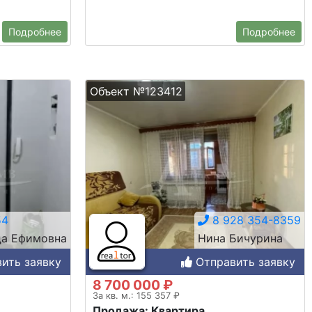
Подробнее
Подробнее
Объект №123412
54
8 928 354-8359
а Ефимовна
Нина Бичурина
ить заявку
Отправить заявку
8 700 000 ₽
За кв. м.: 155 357 ₽
Продажа: Квартира