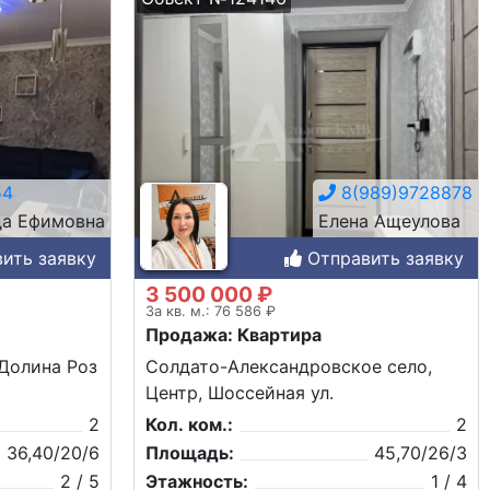
54
8(989)9728878
а Ефимовна
Елена Ащеулова
ить заявку
Отправить заявку
3 500 000 ₽
За кв. м.: 76 586 ₽
Продажа: Квартира
 Долина Роз
Солдато-Александровское село,
Центр, Шоссейная ул.
2
Кол. ком.:
2
36,40/20/6
Площадь:
45,70/26/3
2 / 5
Этажность:
1 / 4