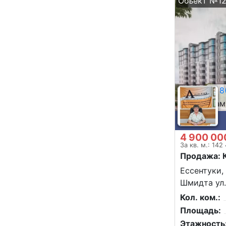
Объект №12
8(
Сам
4 900 00
За кв. м.: 142
Продажа: 
Ессентуки,
Шмидта ул.
Кол. ком.:
Площадь:
Этажность