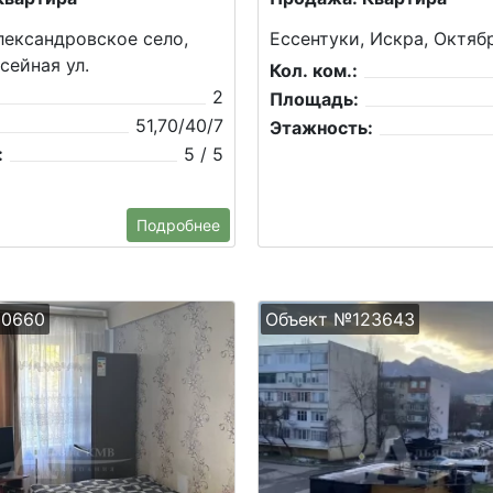
ександровское село,
Ессентуки, Искра, Октябр
сейная ул.
Кол. ком.:
2
Площадь:
51,70/40/7
Этажность:
:
5 / 5
Подробнее
20660
Объект №123643