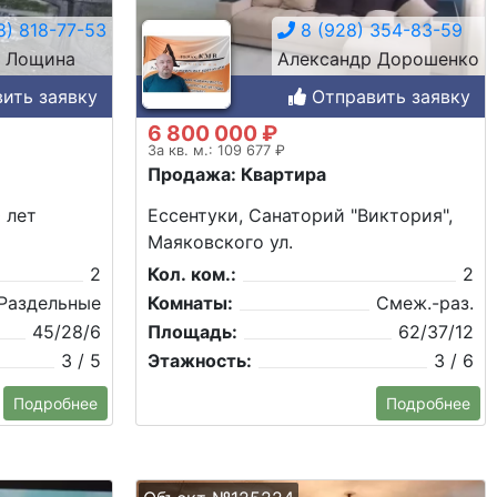
8) 818-77-53
8 (928) 354-83-59
й Лощина
Александр Дорошенко
ить заявку
Отправить заявку
6 800 000 ₽
За кв. м.: 109 677 ₽
Продажа: Квартира
 лет
Ессентуки, Санаторий "Виктория",
Маяковского ул.
2
Кол. ком.:
2
Раздельные
Комнаты:
Смеж.-раз.
45/28/6
Площадь:
62/37/12
3 / 5
Этажность:
3 / 6
Подробнее
Подробнее