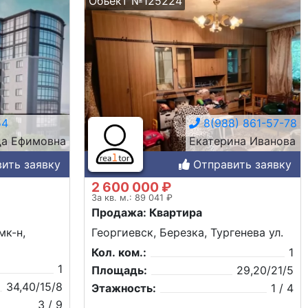
Объект №125224
54
8(988) 861-57-78
а Ефимовна
Екатерина Иванова
ить заявку
Отправить заявку
2 600 000 ₽
За кв. м.: 89 041 ₽
Продажа: Квартира
мк-н,
Георгиевск, Березка, Тургенева ул.
Кол. ком.:
1
1
Площадь:
29,20/21/5
34,40/15/8
Этажность:
1 / 4
3 / 9