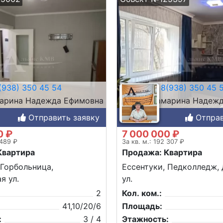
938) 350 45 54
8(938) 350 45 
арина Надежда Ефимовна
Самарина Надежд
Отправить заявку
Отправ
0 ₽
7 000 000 ₽
 489 ₽
За кв. м.: 192 307 ₽
Квартира
Продажа: Квартира
 Горбольница,
Ессентуки, Педколледж,
я ул.
ул.
2
Кол. ком.:
41,10/20/6
Площадь:
:
3 / 4
Этажность: