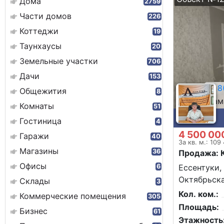
Дома
2759
Части домов
226
Коттеджи
19
Таунхаусы
20
Земельные участки
706
Дачи
153
8(
Общежития
8
Сам
Комнаты
51
Гостиница
4
4 500 00
Гаражи
40
За кв. м.: 109
Магазины
36
Продажа: 
Офисы
6
Ессентуки,
Октябрьска
Склады
3
Кол. ком.:
Коммерческие помещения
305
Площадь:
Бизнес
61
Этажность