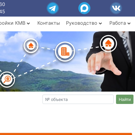
60
45
ройки КМВ
Контакты
Руководство
Работа
Найти