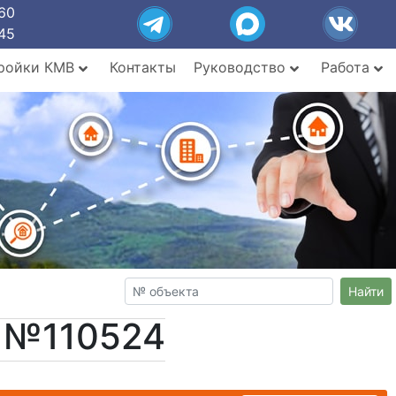
60
45
ройки КМВ
Контакты
Руководство
Работа
Найти
т №110524