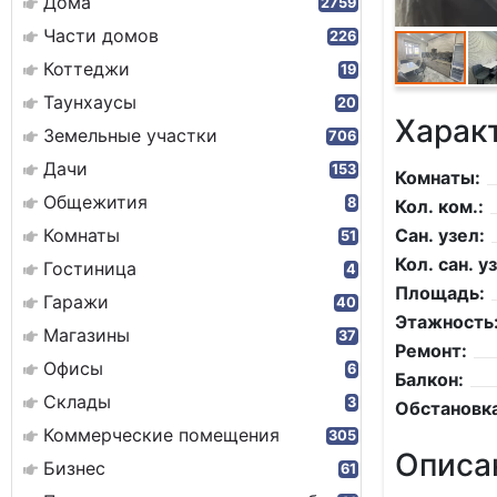
Дома
2759
Части домов
226
Коттеджи
19
Таунхаусы
20
Харак
Земельные участки
706
Дачи
153
Комнаты:
Общежития
8
Кол. ком.:
Комнаты
Сан. узел:
51
Кол. сан. уз
Гостиница
4
Площадь:
Гаражи
40
Этажность
Магазины
37
Ремонт:
Офисы
6
Балкон:
Склады
3
Обстановка
Коммерческие помещения
305
Описа
Бизнес
61