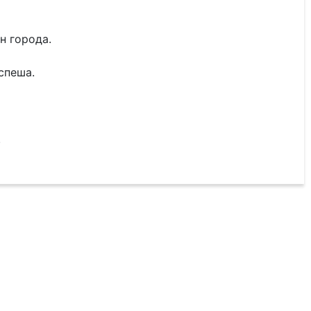
н города.
спеша.
.