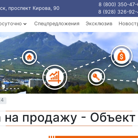
8 (800) 350-47-
рск, проспект Кирова, 90
8 (928) 326-92-
осуточно
Спецпредложения
Эксклюзив
Новост
24
 на продажу - Объек