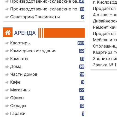
Производственно-складские базы
41
г. Кислово
Продается 
Производственно-складские помещения
11
4 этаж. На
Санатории/Пансионаты
2
Дизайнерс
Ремонт кач
АРЕНДА
Продается 
Мебель и т
Квартиры
881
Столешница
Коммерческие здания
32
Квартира т
Комнаты
Звоните пи
11
Заявка № 1
Дома
96
Части домов
16
Кафе
3
Магазины
22
Офисы
21
Склады
13
Гаражи
1