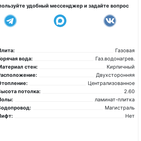
пользуйте удобный мессенджер и задайте вопрос
Плита:
Газовая
Горячая вода:
Газ.водонагрев.
Материал стен:
Кирпичный
Расположение:
Двухсторонняя
Отопление:
Централизованное
Высота потолка:
2.60
Полы:
ламинат-плитка
Водопровод:
Магистраль
Лифт:
Нет