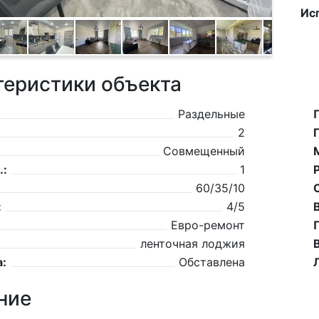
Ис
теристики объекта
Раздельные
2
Совмещенный
.:
1
60/35/10
:
4/5
Евро-ремонт
ленточная лоджия
:
Обставлена
ние