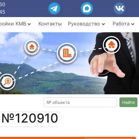
60
45
ройки КМВ
Контакты
Руководство
Работа
Найти
т №120910