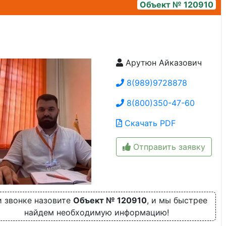
Объект № 120910
Арутюн Айказович
9d7dce1a-9b4a-4abe-b88a-ff311dd314bd
8(989)9728878
8(800)350-47-60
Скачать PDF
Отправить заявку
 звонке назовите
Объект № 120910
, и мы быстрее
найдем необходимую информацию!