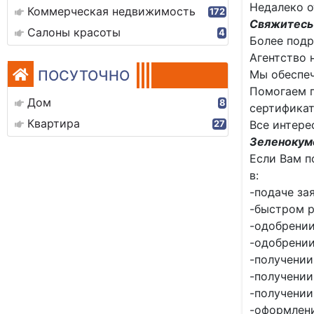
Недалеко о
Коммерческая недвижимость
172
Свяжитесь 
Салоны красоты
4
Более подр
Агентство
ПОСУТОЧНО
Мы обеспеч
Помогаем п
Дом
8
сертификат
Квартира
Все интере
27
Зеленокумс
Если Вам п
в:
-подаче за
-быстром р
-одобрении
-одобрении
-получении
-получении
-получении
-оформлен