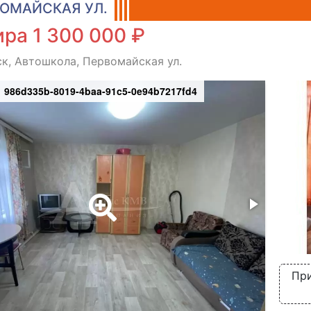
ОМАЙСКАЯ УЛ.
ра 1 300 000 ₽
к, Автошкола, Первомайская ул.
986d335b-8019-4baa-91c5-0e94b7217fd4
При