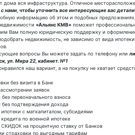
т дома вся инфраструктура. Отличное месторасположе
с нами, чтобы уточнить все интересующие вас детали
обную информацию об этом и подобных предложениях,
 недвижимости
«Альянс КМВ»
поможет профессиональн
им Вам полную юридическую поддержку и оформление
одобрать недвижимость, не зависимо от вида ипотеки
ов.
сующие вопросы Вы можете задать по телефону или
ли
к, ул. Мира 22, кабинет. №1
онравился наш вариант, а на покупку не хватает средс
явки без визита в Банк
ассмотрении заявок
 без первоначального взноса
 без подтверждения дохода
 ипотеки с маткапиталом, субсидиями
 кредита по военной ипотеке
 СКИДОК на процентную ставку от Банков
ии страховки по выгодным тарифам