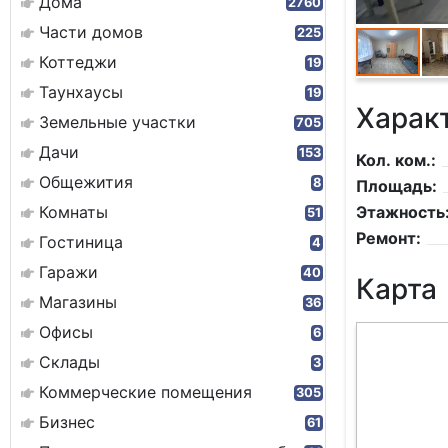
Дома
2760
Части домов
225
Коттеджи
19
Таунхаусы
19
Харак
Земельные участки
705
Дачи
153
Кол. ком.:
Общежития
8
Площадь:
Комнаты
Этажность
51
Ремонт:
Гостиница
4
Гаражи
40
Карта
Магазины
36
Офисы
6
Склады
3
Коммерческие помещения
305
Бизнес
61