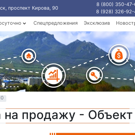
8 (800) 350-47-
рск, проспект Кирова, 90
8 (928) 326-92-
осуточно
Спецпредложения
Эксклюзив
Новост
10
 на продажу - Объек