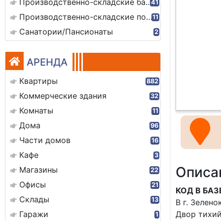
Производственно-складские базы
41
Производственно-складские помещения
11
Санатории/Пансионаты
2
АРЕНДА
Квартиры
882
Коммерческие здания
32
Комнаты
11
Дома
96
Части домов
16
Кафе
3
Описа
Магазины
22
Офисы
21
КОД В БАЗ
Склады
13
В г. Зелен
Гаражи
Двор тихий
1