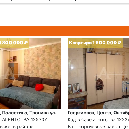
4 800 000 ₽
Квартира 1 500 000 ₽
, Палестина, Тронина ул.
Георгиевск, Центр, Октяб
Е АГЕНТСТВА 125307
Код в базе агентства 1222
евске, в районе
В г. Георгиевске район Ц