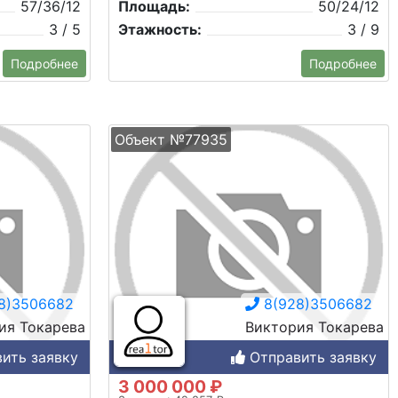
57/36/12
Площадь:
50/24/12
3 / 5
Этажность:
3 / 9
Подробнее
Подробнее
Объект №77935
8)3506682
8(928)3506682
ия Токарева
Виктория Токарева
ить заявку
Отправить заявку
3 000 000 ₽