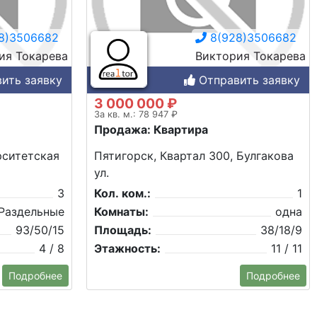
8)3506682
8(928)3506682
ия Токарева
Виктория Токарева
ить заявку
Отправить заявку
3 000 000 ₽
За кв. м.: 78 947 ₽
Продажа: Квартира
рситетская
Пятигорск, Квартал 300, Булгакова
ул.
3
Кол. ком.:
1
Раздельные
Комнаты:
одна
93/50/15
Площадь:
38/18/9
4 / 8
Этажность:
11 / 11
Подробнее
Подробнее