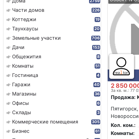
Дома
2759
Части домов
226
Коттеджи
19
Таунхаусы
20
Земельные участки
706
Дачи
153
Общежития
8
Комнаты
51
Гостиница
4
Гаражи
2 850 00
40
За кв. м.: 77 
Магазины
36
Продажа: 
Офисы
6
Пятигорск,
Склады
3
Новороссий
Коммерческие помещения
305
Кол. ком.:
Бизнес
61
Комнаты: