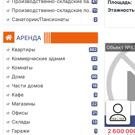
Производственно-складские базы
41
Площадь:
Этажность
Производственно-складские помещения
11
Санатории/Пансионаты
2
АРЕНДА
Объект №8
Квартиры
882
Коммерческие здания
32
Комнаты
11
Дома
96
Части домов
16
Кафе
3
Магазины
22
Офисы
21
Склады
13
2 600 00
Гаражи
1