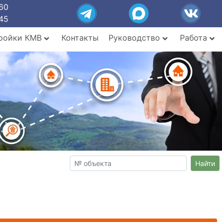
60
45
ройки КМВ
Контакты
Руководство
Работа
Найти