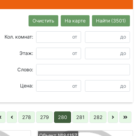
Очистить
На карте
Найти
(3501)
Кол. комнат:
Этаж:
Слово:
Цена:
278
279
280
281
282
Объект №84157