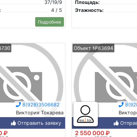
37/19/9
Площадь:
:
4 / 5
Этажность:
Подробнее
3730
Объект №83694
8(928)3506682
8(92
Виктория Токарева
Виктор
Отправить заявку
Отправ
0 ₽
2 550 000 ₽