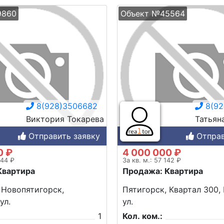
9860
Объект №45564
8(928)3506682
8(92
Виктория Токарева
Татьян
Отправить заявку
Отправ
0 ₽
4 000 000 ₽
244 ₽
За кв. м.: 57 142 ₽
Квартира
Продажа: Квартира
 Новопятигорск,
Пятигорск, Квартал 300,
ул.
ул.
1
Кол. ком.: