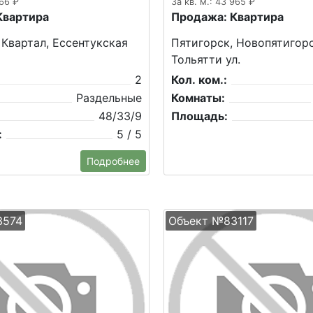
166 ₽
За кв. м.: 43 965 ₽
Квартира
Продажа: Квартира
 Квартал, Ессентукская
Пятигорск, Новопятигорс
Тольятти ул.
2
Кол. ком.:
Раздельные
Комнаты:
48/33/9
Площадь:
:
5 / 5
Подробнее
3574
Объект №83117