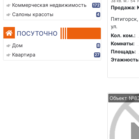
За кв. м.: 54 
Коммерческая недвижимость
172
Продажа: 
Салоны красоты
4
Пятигорск,
ул.
ПОСУТОЧНО
Кол. ком.:
Комнаты:
Дом
8
Площадь:
Квартира
27
Этажность
Объект №8