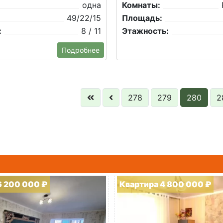
одна
Комнаты:
49/22/15
Площадь:
:
8 / 11
Этажность:
Подробнее
278
279
280
2
6 200 000 ₽
Квартира 4 800 000 ₽