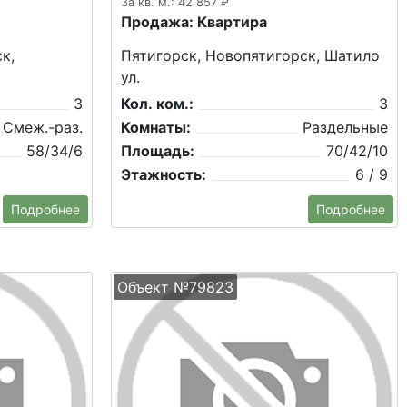
За кв. м.: 42 857 ₽
Продажа: Квартира
к,
Пятигорск, Новопятигорск, Шатило
ул.
3
Кол. ком.:
3
Смеж.-раз.
Комнаты:
Раздельные
58/34/6
Площадь:
70/42/10
Этажность:
6 / 9
Подробнее
Подробнее
Объект №79823