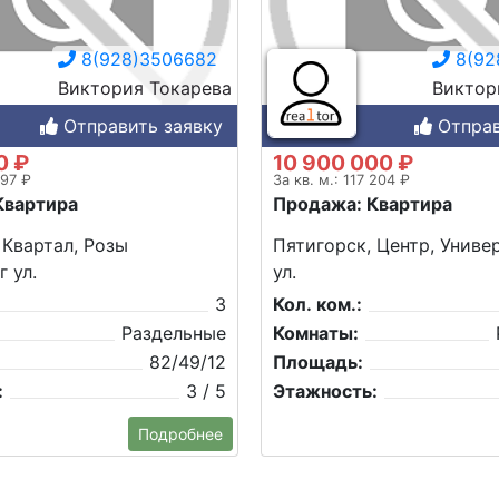
8(928)3506682
8(92
Виктория Токарева
Виктор
Отправить заявку
Отправ
0 ₽
10 900 000 ₽
097 ₽
За кв. м.: 117 204 ₽
Квартира
Продажа: Квартира
 Квартал, Розы
Пятигорск, Центр, Униве
 ул.
ул.
3
Кол. ком.:
Раздельные
Комнаты:
82/49/12
Площадь:
:
3 / 5
Этажность:
Подробнее