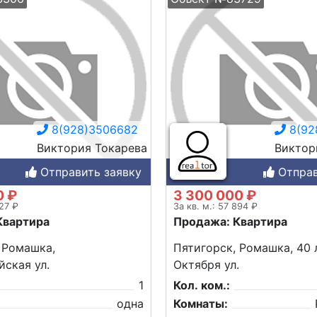
8(928)3506682
8(92
Виктория Токарева
Виктор
Отправить заявку
Отправ
0 ₽
3 300 000 ₽
027 ₽
За кв. м.: 57 894 ₽
Квартира
Продажа: Квартира
 Ромашка,
Пятигорск, Ромашка, 40 
ская ул.
Октября ул.
1
Кол. ком.:
одна
Комнаты: