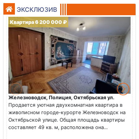
ЭКСКЛЮЗИВ
Квартира 6 200 000 ₽
Железноводск, Полиция, Октябрьская ул.
Г
Продается уютная двухкомнатная квартира в
К
живописном городе-курорте Железноводск на
В
Октябрьской улице. Общая площадь квартиры
у
составляет 49 кв. м, расположена она...
Х