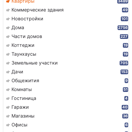
Квартиры
3489
Коммерческие здания
49
Новостройки
101
Дома
2756
Части домов
227
Коттеджи
19
Таунхаусы
19
Земельные участки
705
Дачи
153
Общежития
9
Комнаты
51
Гостиница
4
Гаражи
40
Магазины
36
Офисы
6