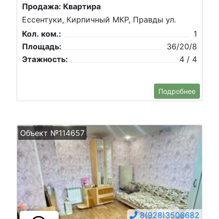
Продажа: Квартира
Ессентуки, Кирпичный МКР, Правды ул.
Кол. ком.:
1
Площадь:
36/20/8
Этажность:
4 / 4
Подробнее
Объект №114657
8(928)3506682