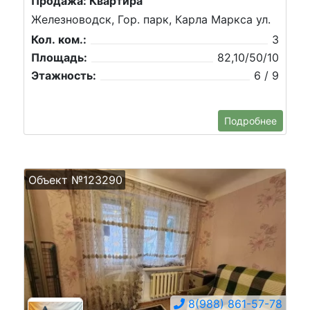
Продажа: Квартира
Железноводск, Гор. парк, Карла Маркса ул.
Кол. ком.:
3
Площадь:
82,10/50/10
Этажность:
6 / 9
Подробнее
Объект №123290
8(988) 861-57-78