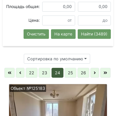
Площадь общая:
Цена:
Очистить
На карте
Найти
(3489)
Сортировка по умолчанию
22
23
24
25
26
Объект №125183