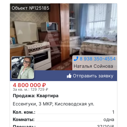
Объект №125185
8 938 350-4554
Наталья Сойнова
Отправить заявку
4 800 000 ₽
За кв. м.: 129 729 ₽
Продажа: Квартира
Ессентуки, 3 МКР, Кисловодская ул.
Кол. ком.:
1
Комнаты:
одна
Площадь:
37/20/6