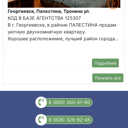
Георгиевск, Палестина, Тронина ул.
Г
КОД В БАЗЕ АГЕНТСТВА 125307
К
В г. Георгиевске, в районе ПАЛЕСТИНА продам
В
уютную двухкомнатную квартиру.
н
Хорошее расположение, лучший район города...
Т
ш
Подробнее
Показать все
8 (800) 350-47-60
8 (928) 326-92-45