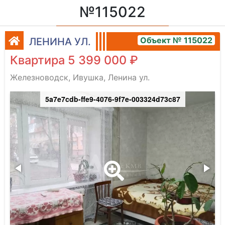
№115022
Объект № 115022
ЛЕНИНА УЛ.
Квартира 5 399 000 ₽
Железноводск, Ивушка, Ленина ул.
5a7e7cdb-ffe9-4076-9f7e-003324d73c87