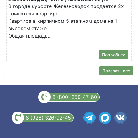
В городе курорте Железноводск продается 2х
П
комнатная квартира.
ж
Квартира в кирпичном 5 этажном доме на 1
О
высоком этаже.
с
Общая площадь...
Подробнее
Показать все
8 (800) 350-47-60
8 (928) 326-92-45