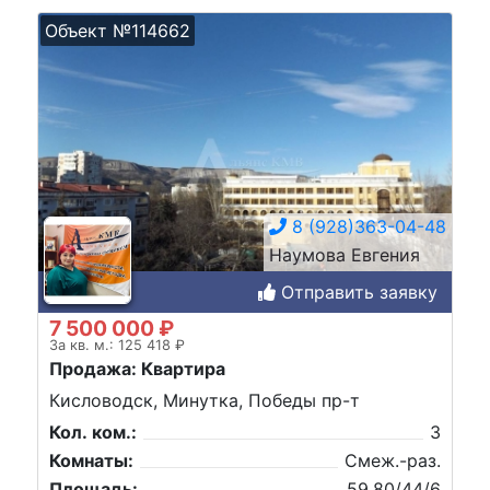
Объект №114662
8 (928)363-04-48
Наумова Евгения
Отправить заявку
7 500 000 ₽
За кв. м.: 125 418 ₽
Продажа: Квартира
Кисловодск, Минутка, Победы пр-т
Кол. ком.:
3
Комнаты:
Смеж.-раз.
Площадь:
59,80/44/6