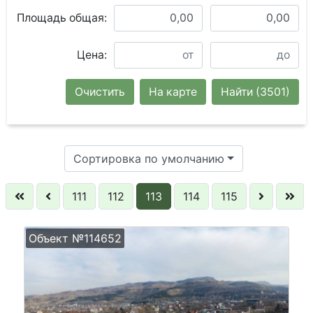
Площадь общая:
Цена:
Очистить
На карте
Найти
(3501)
Сортировка по умолчанию
111
112
113
114
115
Объект №114652