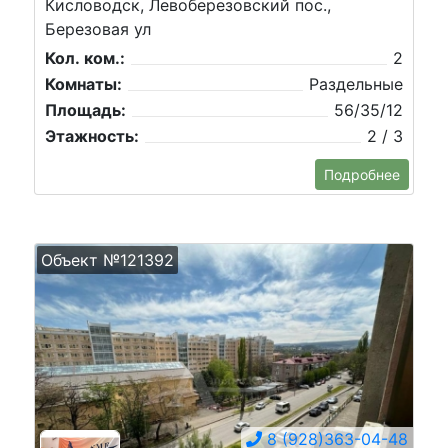
Кисловодск, Левоберезовский пос.,
Березовая ул
Кол. ком.:
2
Комнаты:
Раздельные
Площадь:
56/35/12
Этажность:
2 / 3
Подробнее
Объект №121392
8 (928)363-04-48