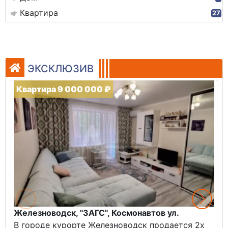
Квартира
27
ЭКСКЛЮЗИВ
Квартира 9 000 000 ₽
Железноводск, "ЗАГС", Космонавтов ул.
Ж
В городе курорте Железноводск продается 2х
П