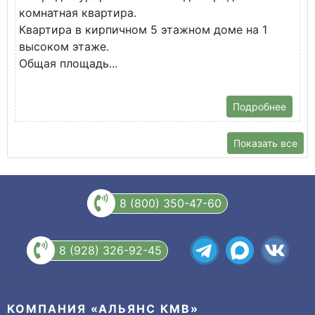
комнатная квартира.
ж
Квартира в кирпичном 5 этажном доме на 1
О
высоком этаже.
с
Общая площадь...
Подробнее
Показать все
8 (800) 350-47-60
8 (928) 326-92-45
КОМПАНИЯ «АЛЬЯНС КМВ»