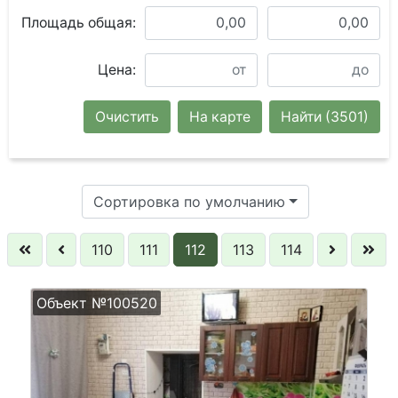
Площадь общая:
Цена:
Очистить
На карте
Найти
(3501)
Сортировка по умолчанию
110
111
112
113
114
Объект №100520