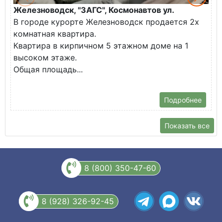
Железноводск, "ЗАГС", Космонавтов ул.
М
В городе курорте Железноводск продается 2х
у
комнатная квартира.
О
Квартира в кирпичном 5 этажном доме на 1
н
высоком этаже.
М
Общая площадь...
Д
П
Подробнее
Показать все
8 (800) 350-47-60
8 (928) 326-92-45