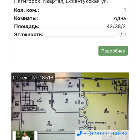
Пятигорск, Квартал, Ессентукская ул.
Кол. ком.:
1
Комнаты:
одна
Площадь:
42/38/2
Этажность:
1 / 1
Подробнее
Объект №118518
8 (928)350-66-82