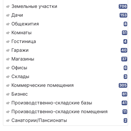
Земельные участки
706
Дачи
153
Общежития
8
Комнаты
51
Гостиница
4
Гаражи
40
Магазины
37
Офисы
6
Склады
3
Коммерческие помещения
305
Бизнес
61
Производственно-складские базы
41
Производственно-складские помещения
11
Санатории/Пансионаты
2