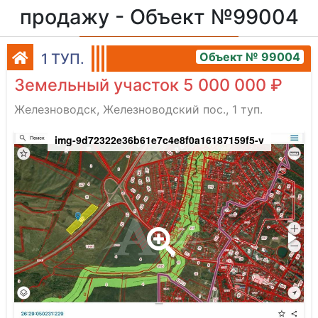
продажу - Объект №99004
Объект № 99004
1 ТУП.
Земельный участок 5 000 000 ₽
Железноводск, Железноводский пос., 1 туп.
img-9d72322e36b61e7c4e8f0a16187159f5-v