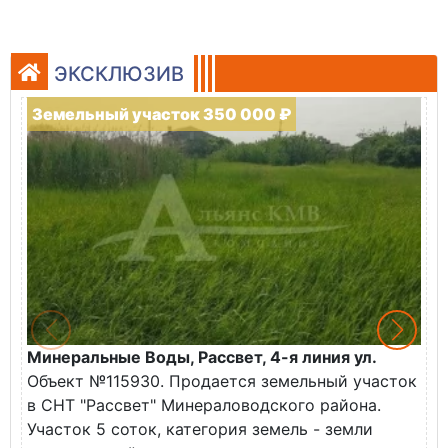
ЭКСКЛЮЗИВ
Земельный участок 350 000 ₽
Минеральные Воды, Рассвет, 4-я линия ул.
К
Объект №115930. Продается земельный участок
П
в СНТ "Рассвет" Минераловодского района.
П
Участок 5 соток, категория земель - земли
с