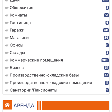
Дачи
153
Общежития
8
Комнаты
51
Гостиница
4
Гаражи
40
Магазины
36
Офисы
6
Склады
3
Коммерческие помещения
305
Бизнес
61
Производственно-складские базы
41
Производственно-складские помещения
11
Санатории/Пансионаты
2
АРЕНДА