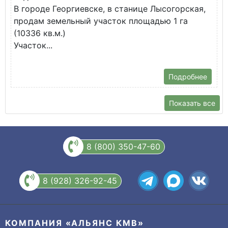
В городе Георгиевске, в станице Лысогорская,
в
продам земельный участок площадью 1 га
У
(10336 кв.м.)
с
Участок...
Подробнее
Показать все
8 (800) 350-47-60
8 (928) 326-92-45
КОМПАНИЯ «АЛЬЯНС КМВ»