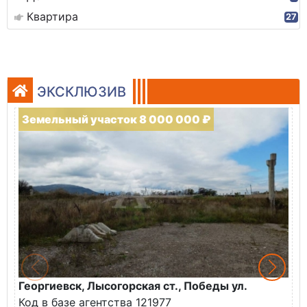
Квартира
27
ЭКСКЛЮЗИВ
Земельный участок 8 000 000 ₽
Георгиевск, Лысогорская ст., Победы ул.
М
Код в базе агентства 121977
О