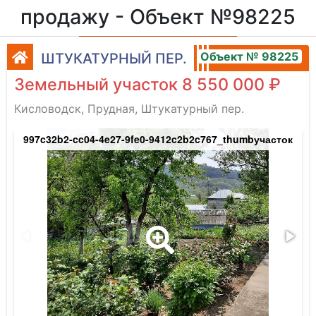
продажу - Объект №98225
Объект № 98225
ШТУКАТУРНЫЙ ПЕР.
Земельный участок 8 550 000 ₽
Кисловодск, Прудная, Штукатурный пер.
997c32b2-cc04-4e27-9fe0-9412c2b2c767_thumbучасток