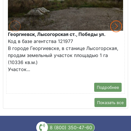
Георгиевск, Лысогорская ст., Победы ул.
М
Код в базе агентства 121977
О
В городе Георгиевске, в станице Лысогорская,
в
продам земельный участок площадью 1 га
У
(10336 кв.м.)
с
Участок...
Подробнее
Показать все
8 (800) 350-47-60