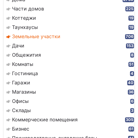
Части домов
225
Коттеджи
19
Таунхаусы
19
Земельные участки
706
Дачи
153
Общежития
8
Комнаты
51
Гостиница
4
Гаражи
40
Магазины
36
Офисы
6
Склады
3
Коммерческие помещения
305
Бизнес
61