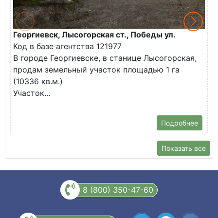
Георгиевск, Лысогорская ст., Победы ул.
М
Код в базе агентства 121977
О
В городе Георгиевске, в станице Лысогорская,
в
продам земельный участок площадью 1 га
У
(10336 кв.м.)
с
Участок...
Подробнее
Показать все
8 (800) 350-47-60