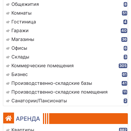
Общежития
8
Комнаты
51
Гостиница
4
Гаражи
40
Магазины
36
Офисы
6
Склады
3
Коммерческие помещения
305
Бизнес
61
Производственно-складские базы
41
Производственно-складские помещения
11
Санатории/Пансионаты
2
АРЕНДА
Квартиры
882