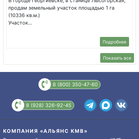
В городе Георгиевске, в станице Лысогорская,
в
продам земельный участок площадью 1 га
У
(10336 кв.м.)
с
Участок...
Подробнее
Показать все
8 (800) 350-47-60
8 (928) 326-92-45
КОМПАНИЯ «АЛЬЯНС КМВ»