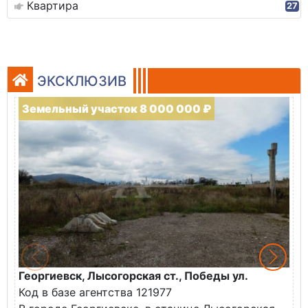
Квартира
27
ЭКСКЛЮЗИВ
Земельный участок 8 000 000 ₽
Георгиевск, Лысогорская ст., Победы ул.
М
Код в базе агентства 121977
О