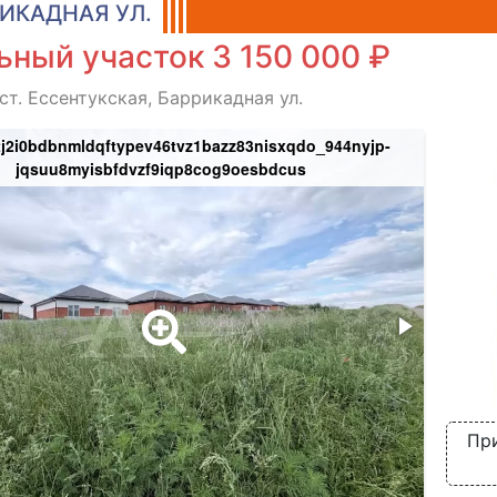
ИКАДНАЯ УЛ.
ный участок 3 150 000 ₽
ст. Ессентукская, Баррикадная ул.
tj2i0bdbnmldqftypev46tvz1bazz83nisxqdo_944nyjp-
jqsuu8myisbfdvzf9iqp8cog9oesbdcus
_v7im
При