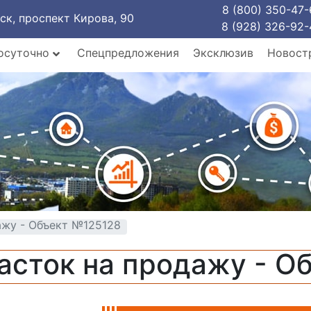
8 (800) 350-47-
рск, проспект Кирова, 90
8 (928) 326-92-
осуточно
Спецпредложения
Эксклюзив
Новост
ажу - Объект №125128
асток на продажу - О