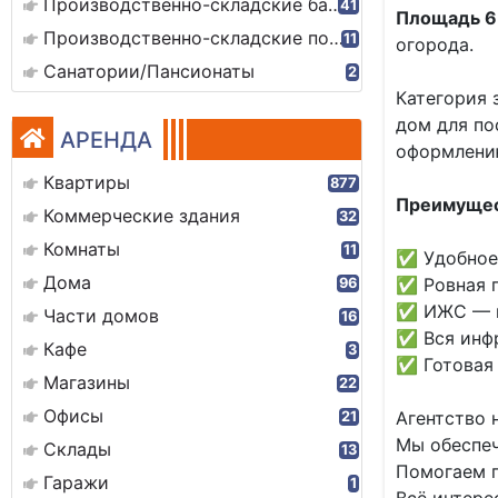
Производственно-складские базы
41
Площадь 6 
Производственно-складские помещения
11
огорода.
Санатории/Пансионаты
2
Категория 
дом для по
АРЕНДА
оформлению
Квартиры
877
Преимущест
Коммерческие здания
32
Комнаты
11
✅ Удобное 
Дома
✅ Ровная п
96
✅ ИЖС — м
Части домов
16
✅ Вся инфр
Кафе
3
✅ Готовая 
Магазины
22
Офисы
Агентство
21
Мы обеспеч
Склады
13
Помогаем 
Гаражи
1