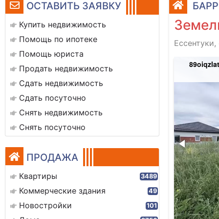
ОСТАВИТЬ ЗАЯВКУ
БАРР
Земель
Купить недвижимость
Помощь по ипотеке
Ессентуки, 
Помощь юриста
vm3hbj90z189no_onri5_hwjlbzzqj-
89oiqzla
Продать недвижимость
1oggpye6ot4w05w-jgf418qj9px12xhvxtjsxz8-dtol
Сдать недвижимость
Сдать посуточно
Снять недвижимость
Снять посуточно
ПРОДАЖА
Квартиры
3489
Коммерческие здания
49
Новостройки
101