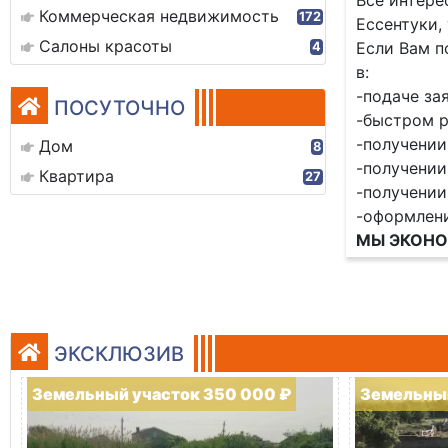
Всё интере
Коммерческая недвижимость
172
Ессентуки, 
Салоны красоты
Если Вам п
4
в:
-подаче за
ПОСУТОЧНО
-быстром р
-получении
Дом
8
-получении
Квартира
27
-получени
-оформлен
МЫ ЭКОНО
ЭКСКЛЮЗИВ
Земельный участок 350 000 ₽
Земельный