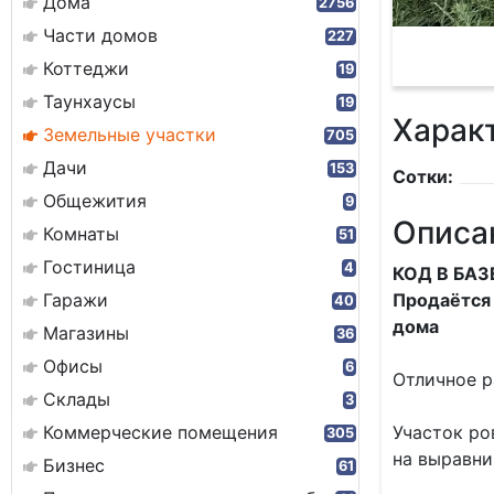
Дома
2756
Части домов
227
Коттеджи
19
Таунхаусы
19
Харак
Земельные участки
705
Дачи
153
Сотки:
Общежития
9
Описа
Комнаты
51
Гостиница
4
КОД В БАЗ
Гаражи
Продаётся 
40
дома
Магазины
36
Офисы
6
Отличное р
Склады
3
Коммерческие помещения
Участок ро
305
на выравни
Бизнес
61