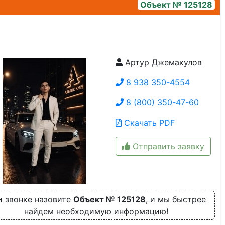
Объект № 125128
Артур Джемакулов
vbnp1xr9rzo9pgevlwn9mrolmuur-
e4n0ofstbgtnjk_xc3jym5ilrbnibtfrvdrxpx4wnjfs7jejn7pr0f
8 938 350-4554
8 (800) 350-47-60
Скачать PDF
Отправить заявку
 звонке назовите
Объект № 125128
, и мы быстрее
найдем необходимую информацию!