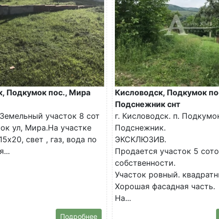
, Подкумок пос., Мира
Кисловодск, Подкумок пос
Подснежник снт
Земельный участок 8 сот
г. Кисловодск. п. Подкумок
мок ул, Мира.На участке
Подснежник.
5х20, свет , газ, вода по
ЭКСКЛЮЗИВ.
...
Продается участок 5 сото
собственности.
Участок ровный. квадратн
Хорошая фасадная часть.
На...
Подробнее