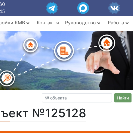
60
45
ройки КМВ
Контакты
Руководство
Работа
Найти
бъект №125128