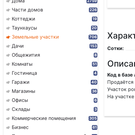
Дома
2759
Части домов
226
Коттеджи
19
Таунхаусы
20
Харак
Земельные участки
706
Дачи
153
Сотки:
Общежития
8
Описа
Комнаты
51
Гостиница
4
Код в базе
Гаражи
Продаётся 
40
Участок ро
Магазины
36
На участке
Офисы
6
Склады
3
Коммерческие помещения
305
Бизнес
61