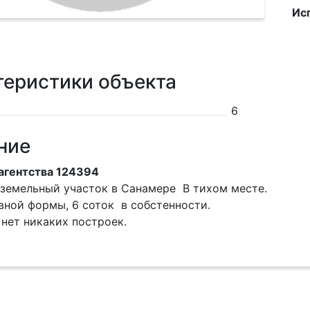
Ис
теристики объекта
6
ние
 агентства 124394
земельный участок в Санамере В тихом месте.
вной формы, 6 соток в собстенности.
 нет никаких построек.