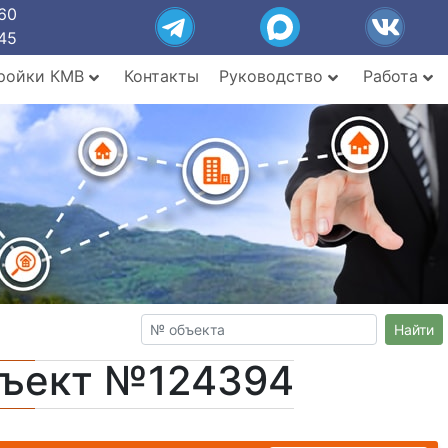
60
45
ройки КМВ
Контакты
Руководство
Работа
Найти
бъект №124394