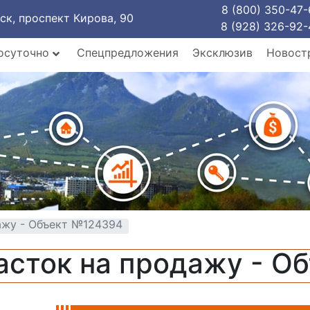
8 (800) 350-47-
рск, проспект Кирова, 90
8 (928) 326-92-
осуточно
Спецпредложения
Эксклюзив
Новост
ажу - Объект №124394
асток на продажу - О