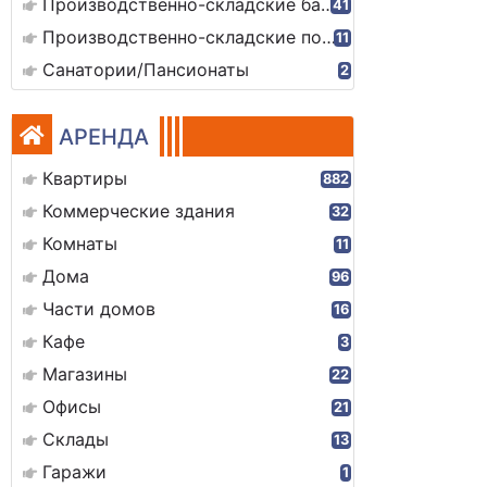
Производственно-складские базы
41
Производственно-складские помещения
11
Санатории/Пансионаты
2
АРЕНДА
Квартиры
882
Коммерческие здания
32
Комнаты
11
Дома
96
Части домов
16
Кафе
3
Магазины
22
Офисы
21
Склады
13
Гаражи
1