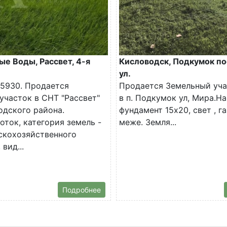
е Воды, Рассвет, 4-я
Кисловодск, Подкумок по
ул.
5930. Продается
Продается Земельный уча
участок в СНТ "Рассвет"
в п. Подкумок ул, Мира.На
дского района.
фундамент 15х20, свет , га
оток, категория земель -
меже. Земля...
скохозяйственного
 вид...
Подробнее