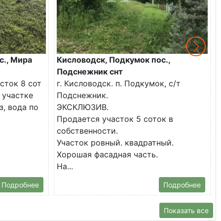
с., Мира
Кисловодск, Подкумок пос.,
Подснежник снт
сток 8 сот
г. Кисловодск. п. Подкумок, с/т
 участке
Подснежник.
з, вода по
ЭКСКЛЮЗИВ.
Продается участок 5 соток в
собственности.
Участок ровный. квадратный.
Хорошая фасадная часть.
На...
Подробнее
Подробнее
Показать все