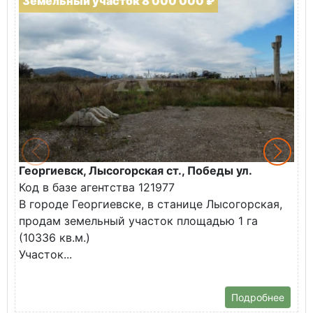
Земельный участок 8 000 000 ₽
Георгиевск, Лысогорская ст., Победы ул.
М
Код в базе агентства 121977
О
В городе Георгиевске, в станице Лысогорская,
в
продам земельный участок площадью 1 га
У
(10336 кв.м.)
с
Участок...
Подробнее