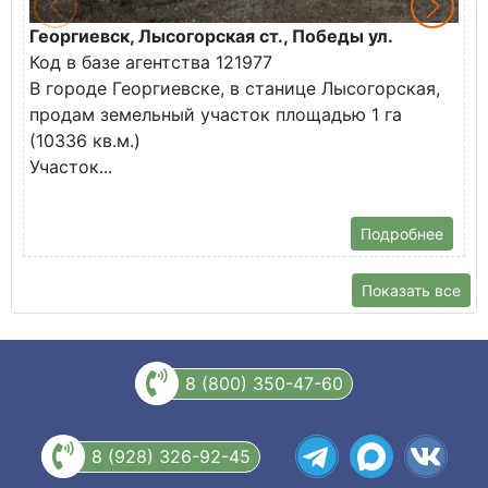
Георгиевск, Лысогорская ст., Победы ул.
М
Код в базе агентства 121977
О
В городе Георгиевске, в станице Лысогорская,
в
продам земельный участок площадью 1 га
У
(10336 кв.м.)
с
Участок...
Подробнее
Показать все
8 (800) 350-47-60
8 (928) 326-92-45