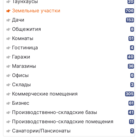
Таунхаусы
20
Земельные участки
706
Дачи
153
Общежития
8
Комнаты
51
Гостиница
4
Гаражи
40
Магазины
36
Офисы
6
Склады
3
Коммерческие помещения
305
Бизнес
61
Производственно-складские базы
41
Производственно-складские помещения
11
Санатории/Пансионаты
2